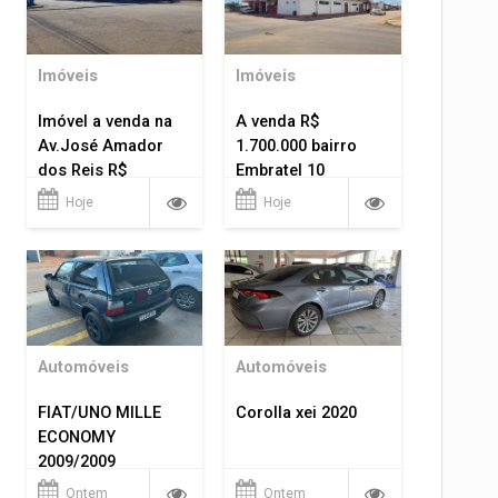
Imóveis
Imóveis
Imóvel a venda na
A venda R$
Av.José Amador
1.700.000 bairro
dos Reis R$
Embratel 10
1.400.000
apartamentos!
Hoje
Hoje
Automóveis
Automóveis
FIAT/UNO MILLE
Corolla xei 2020
ECONOMY
2009/2009
Ontem
Ontem