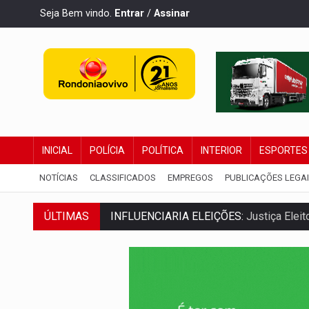
Seja Bem vindo.
Entrar
/
Assinar
INICIAL
POLÍCIA
POLÍTICA
INTERIOR
ESPORTES
NOTÍCIAS
CLASSIFICADOS
EMPREGOS
PUBLICAÇÕES LEGA
ÚLTIMAS
CONEXÃO RONDONIAOVIVO:
Marcio Barr
DA RECICLAGEM AO SUCESSO:
A trajet
'RIO OMERÊ':
MPF pede condenação do Ban
INFRAESTRUTURA:
Vilhena realiza audi