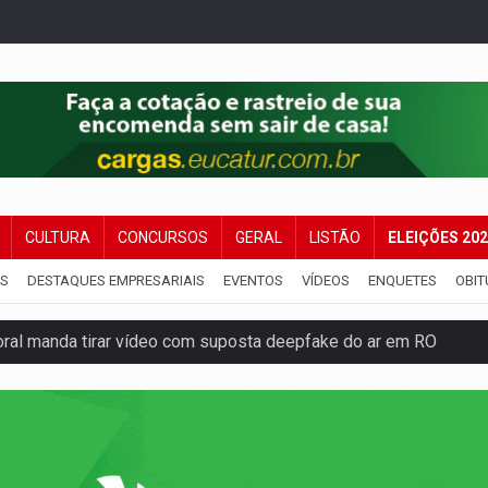
CULTURA
CONCURSOS
GERAL
LISTÃO
ELEIÇÕES 20
IS
DESTAQUES EMPRESARIAIS
EVENTOS
VÍDEOS
ENQUETES
OBIT
eto, pres. da ABAV-RO, alerta sobre golpes na compra de pass
ória de superação de Carlinhos Barbershop
co do Brasil por financiar atividade pecuária em TI
ência pública sobre modernização da BR-364