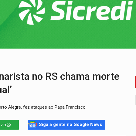
 na Policlínica Oswaldo Cruz
eridos próximo ao Skate Parque
precisa de ajuda em PVH
chorrinho desaparecido em PVH
que recebeu R$ 12 mi em emendas estão no mesmo endereço
oral manda tirar vídeo com suposta deepfake do ar em RO
narista no RS chama morte
al’
orto Alegre, fez ataques ao Papa Francisco
Siga a gente no Google News
 via