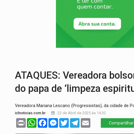
SEM SISTEMA:
Falha afeta atendimentos
VÍDEO:
Colisão entre motos deixa dois f
SOLIDARIEDADE:
Cadelinha com câncer 
DESAPARECIDO:
Família procura por ca
ASSESSOR FLAGRADO:
Empresa e ONG 
INFLUENCIARIA ELEIÇÕES:
Justiça Eleit
ATAQUES: Vereadora bolso
do papa de ‘limpeza espiritu
Vereadora Mariana Lescano (Progressistas), da cidade de P
iclnoticias.com.br
22 de Abril de 2025 às 14:32
Print
WhatsApp
Facebook
Messenger
Twitter
Telegram
Email
Compartilhar