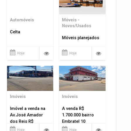
Automóveis
Móveis -
Novos/Usados
Celta
Móveis planejados
Hoje
Hoje
Imóveis
Imóveis
Imóvel a venda na
A venda R$
Av.José Amador
1.700.000 bairro
dos Reis R$
Embratel 10
1.400.000
apartamentos!
Hoje
Hoje