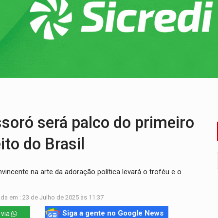
Cavalgada da Expo Show Norte neste sábado
os iniciais do ensino fundamental em Rondônia
a é preso durante operação policial
IÇÕES: SEATER/RO
 entre redes municipais de Rondônia
gionais e reúne mais de 7,3 mil participantes
oró será palco do primeiro
ito do Brasil
nvincente na arte da adoração política levará o troféu e o
da em : 23 de Julho de 2025 às 11:37
Siga a gente no Google News
 via