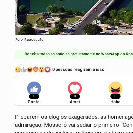
Foto: Reprodução
Receba todas as notícias gratuitamente no WhatsApp do Ron
0 pessoas reagiram a isso.
0
0
0
Gostei
Amei
Haha
Preparem os elogios exagerados, as homenage
admiração: Mossoró vai sediar o primeiro “Con
campeão ainda vai levar prêmio em dinheiro pa