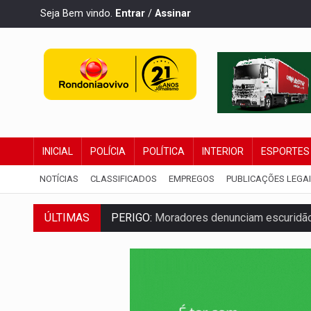
Seja Bem vindo.
Entrar
/
Assinar
INICIAL
POLÍCIA
POLÍTICA
INTERIOR
ESPORTES
NOTÍCIAS
CLASSIFICADOS
EMPREGOS
PUBLICAÇÕES LEGA
ÚLTIMAS
PERIGO:
Moradores denunciam escuridão 
COLIGAÇÃO:
Reabertura de ação no TSE 
INCLUSÃO:
APAE Porto Velho abre inscr
CLUBE DOS R$ 00,00:
21 candidatos dec