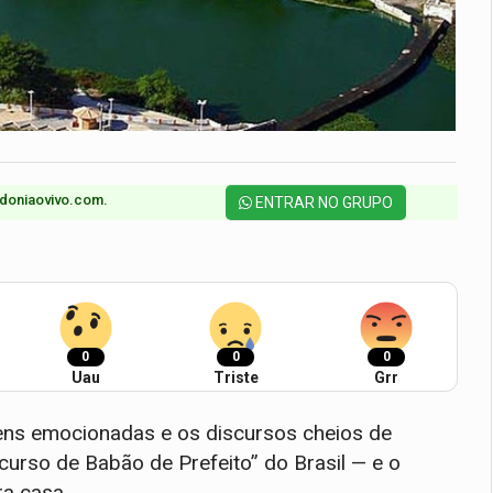
doniaovivo.com.​
ENTRAR NO GRUPO
0
0
0
Uau
Triste
Grr
ns emocionadas e os discursos cheios de
curso de Babão de Prefeito” do Brasil — e o
ra casa.