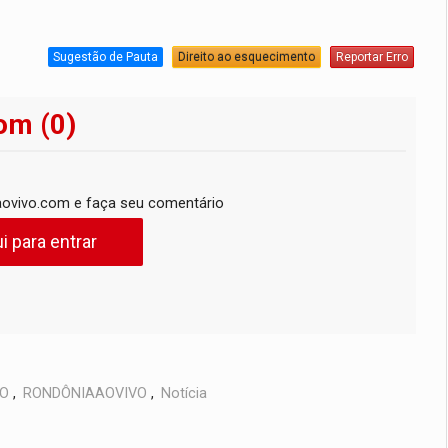
Sugestão de Pauta
Direito ao esquecimento
Reportar Erro
om (0)
ovivo.com e faça seu comentário
i para entrar
VO
,
RONDÔNIAAOVIVO
,
Notícia