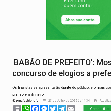
INTERIOR:
Ouro Preto do Oeste realiza 
DESENVOLVIMENTO:
Ideb avança nos an
VULGO 'UNIÃO':
Chefe de facção criminos
Publicação Legal:
CONVOCAÇÃO DAS ELE
EDUCAÇÃO:
Corumbiara lidera Ideb 2025
COMPETIÇÕES:
Joer 2026 inicia fases re
'BABÃO DE PREFEITO': Moss
concurso de elogios a prefe
Os finalistas se apresentarão diante do público, e o mais co
prêmio em dinheiro
@zonafashionofc
23 de Julho de 2025 às 11:34
Atualiza
Print
WhatsApp
Facebook
Messenger
Twitter
Telegram
Email
Compartilhar