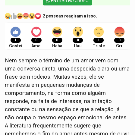
ENTRAR NO GRUPO
2 pessoas reagiram a isso.
1
0
0
0
1
0
Gostei
Amei
Haha
Uau
Triste
Grr
Nem sempre o término de um amor vem com
uma conversa direta, uma despedida clara ou uma
frase sem rodeios. Muitas vezes, ele se
manifesta em pequenas mudanças de
comportamento, na forma como alguém
responde, na falta de interesse, na irritação
constante ou na sensação de que a relação já
não ocupa o mesmo espaço emocional de antes.
A literatura frequentemente sugere que
percebemos o fim do amor antes mesmo de ouvir