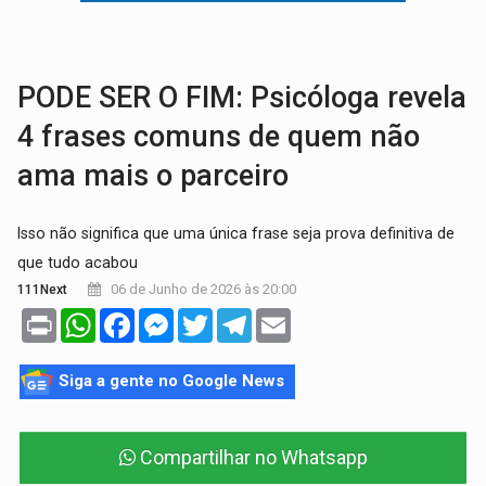
AMOR PERDIDO DÓI:
Luto amoroso não tem prazo, mas exige aten
TECNOLOGIA:
Empresas de Xangai aprimoram robôs de IA incorporada em 
PODE SER O FIM: Psicóloga revela
4 frases comuns de quem não
ama mais o parceiro
Isso não significa que uma única frase seja prova definitiva de
que tudo acabou
06 de Junho de 2026 às 20:00
111Next
Print
WhatsApp
Facebook
Messenger
Twitter
Telegram
Email
Siga a gente no Google News
Compartilhar no Whatsapp