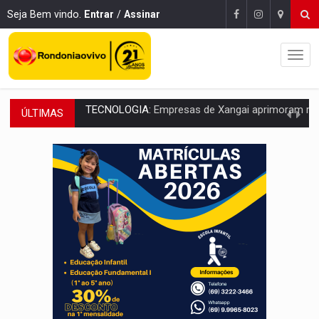
Seja Bem vindo.
Entrar
/
Assinar
ÚLTIMAS
PROTEGE A TERRA:
China descobre como explodir asteroide com bomba n
VÍDEO:
Motociclista morre após bater na traseira de camin
PARECE UM NUGGET:
Essa receita com frango virou o meu ja
EMPREENDEDORISMO:
7 negócios que podem começar com pouco dinheiro e vi
GIGANTE DA AMÉRICA:
Brasil reúne dimensão continental e posição estratégic
INDEPENDÊNCIA:
10 dicas importantes para quem quer mo
VARCENA:
Cientistas descobrem nova espécie de rã em florestas alagada
BARGANHA:
Vai comprar celular usado? Veja como consultar o a