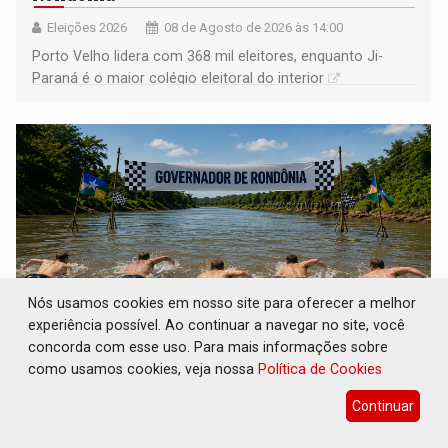
Eleições 2026
08 de Agosto de 2026 às 14:00
Porto Velho lidera com 368 mil eleitores, enquanto Ji-
Paraná é o maior colégio eleitoral do interior
Nós usamos cookies em nosso site para oferecer a melhor
experiência possível. Ao continuar a navegar no site, você
concorda com esse uso. Para mais informações sobre
COLUNA SEMANAL: Largada foi dada e
como usamos cookies, veja nossa
Política de Cookies
candidatos ao Governo de RO partem para
tudo ou nada
Continuar
Geral
08 de Agosto de 2026 às 12:21