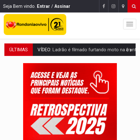
Seja Bem vindo.
Entrar
/
Assinar
ÚLTIMAS
BOLSAS DE PESQUISA:
Iniciativa Amazônia+10 lança chamada para fortalecer cadeia
MATERIAL:
Brasil tem grandes reservas de urânio, mas produz pouco e impo
VÍDEO:
Serpente capturada na fábrica da Coca-Cola é devolvid
HOMENAGEM:
Cientistas cassados pelo AI-5 se tornam pesquisadores emér
VÍDEO:
Perseguição é registrada no shopping após colombiana furtar ce
LUDOPATIA:
Apostas online começam a afetar produtividade e rotina
REFLORESTAMENTO:
Plantar árvores não será mais suficiente para comprov
OVNIS NA LUA:
Cientistas alertam para possível base secreta no satélite n