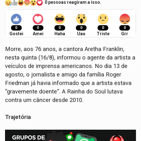
0 pessoas reagiram a isso.
0
0
0
0
0
0
Gostei
Amei
Haha
Uau
Triste
Grr
Morre, aos 76 anos, a cantora Aretha Franklin,
nesta quinta (16/8), informou o agente da artista a
veículos de imprensa americanos. No dia 13 de
agosto, o jornalista e amigo da família Roger
Friedman já havia informado que a artista estava
“gravemente doente“. A Rainha do Soul lutava
contra um câncer desde 2010.
Trajetória