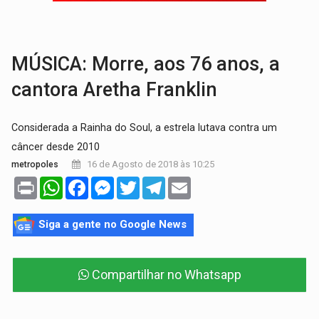
ACABOU COM PEUGEOT:
Incêndio destrói carro que era rebocado para oficina no
VÍDEO:
Ladrão é filmado furtando moto na frente do bar 
MÚSICA: Morre, aos 76 anos, a
cantora Aretha Franklin
Considerada a Rainha do Soul, a estrela lutava contra um
câncer desde 2010
16 de Agosto de 2018 às 10:25
metropoles
Print
WhatsApp
Facebook
Messenger
Twitter
Telegram
Email
Siga a gente no Google News
Compartilhar no Whatsapp