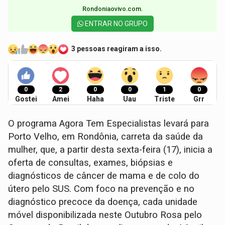
Rondoniaovivo.com.​
ENTRAR NO GRUPO
3 pessoas reagiram a isso.
0
2
0
0
1
0
Gostei
Amei
Haha
Uau
Triste
Grr
O programa Agora Tem Especialistas levará para
Porto Velho, em Rondônia, carreta da saúde da
mulher, que, a partir desta sexta-feira (17), inicia a
oferta de consultas, exames, biópsias e
diagnósticos de câncer de mama e de colo do
útero pelo SUS. Com foco na prevenção e no
diagnóstico precoce da doença, cada unidade
móvel disponibilizada neste Outubro Rosa pelo