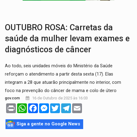
VÍDEO:
Líder religioso é preso por abusar de fiéis sob pretexto de 'pro
LEVANTAMENTO:
Brasil tem uma história marcada por guerras, revoltas e con
OUTUBRO ROSA: Carretas da
saúde da mulher levam exames e
diagnósticos de câncer
Ao todo, seis unidades móveis do Ministério da Saúde
reforçam o atendimento a partir desta sexta (17). Elas
integram a 28 que atuarão principalmente no interior, com
foco na prevenção do câncer de mama e colo de útero
16 de Outubro de 2025 às 16:03
gov.com
Print
WhatsApp
Facebook
Messenger
Twitter
Telegram
Email
Siga a gente no Google News