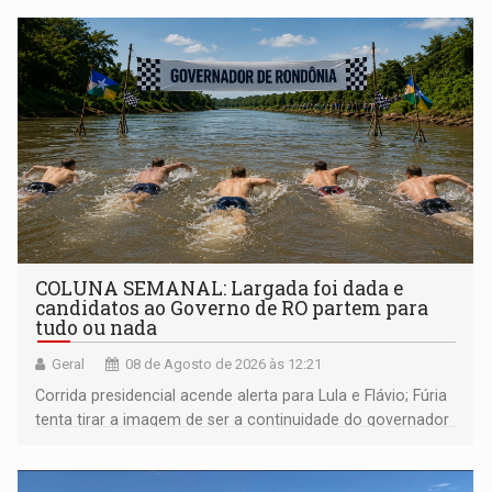
COLUNA SEMANAL: Largada foi dada e
candidatos ao Governo de RO partem para
tudo ou nada
Geral
08 de Agosto de 2026 às 12:21
Corrida presidencial acende alerta para Lula e Flávio; Fúria
tenta tirar a imagem de ser a continuidade do governador
Marcos Rocha; ex-prefeito Hildon Chaves parece ainda
não ter entrado no modo eleição; ABAV faz evento em