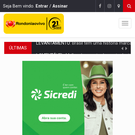
Seja Bem vindo.
Entrar
/
Assinar
ÚLTIMAS
LAMENTÁVEL:
Mulher é encontrada morta dentro de residência e
'XANDY DO MOTOCROSS':
Pai morre em acidente na BR-364 duas semanas após condena
PESO DO VOTO:
Cinco maiores colégios eleitorais concentram 53,7% dos v
COLUNA SEMANAL:
Largada foi dada e candidatos ao Governo de RO partem 
SOB SUSPEITA:
Entrega de 286 máquinas em Rondônia coincide com investig
ARTIGO:
Reter até 50% no distrato imobiliário é legal, mas não pode 
DO HOSPITAL AO CAMPO:
Veja as mais de 200 ações de Marcos Rogé
EXPANSÃO:
Grupo Nova Era amplia presença em PVH e transforma Aramix em