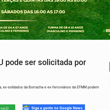
ansforma indignação e esperança em rock no seu novo single
enunciado por transmitir HIV a quatro mulheres
flagra a terceira fase da Operação Contemplados
que recebeu R$ 12 mi em emendas estão no mesmo endereço
os iniciais do ensino fundamental em Rondônia
pode ser solicitada por
lia, ex-soldados da Borracha e ex-ferroviários da EFMM podem
Siga a gente no Google News
 via