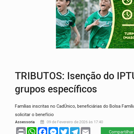
'OS OLHOS DO BRASIL':
Emanuel Neri tr
SOB INVESTIGAÇÃO:
Dentista de PVH é d
ESQUEMA DE FRAUDES:
Polícia Civil de
ASSESSOR FLAGRADO:
Empresa e ONG 
DESENVOLVIMENTO:
Ideb avança nos an
TRIBUTOS: Isenção do IPTU 
grupos específicos
Famílias inscritas no CadÚnico, beneficiárias do Bolsa Famí
solicitar o benefício
Assessoria
09 de Fevereiro de 2026 às 17:40
Print
WhatsApp
Facebook
Messenger
Twitter
Telegram
Email
Compartilhar