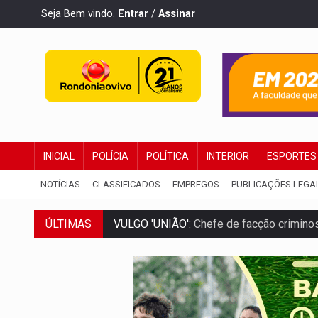
Seja Bem vindo.
Entrar
/
Assinar
INICIAL
POLÍCIA
POLÍTICA
INTERIOR
ESPORTES
NOTÍCIAS
CLASSIFICADOS
EMPREGOS
PUBLICAÇÕES LEGA
VULGO 'UNIÃO':
Chefe de facção criminos
ÚLTIMAS
Publicação Legal:
CONVOCAÇÃO DAS ELE
RO EMPREENDEDORA:
2ª edição da feir
FORTALECIMENTO:
Contratação de novos
VÍDEO:
Condutor de carro avança cruzame