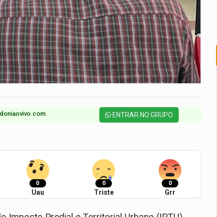
doniaovivo.com.​
ENTRAR NO GRUPO
0
0
0
Uau
Triste
Grr
o Imposto Predial e Territorial Urbano (IPTU)