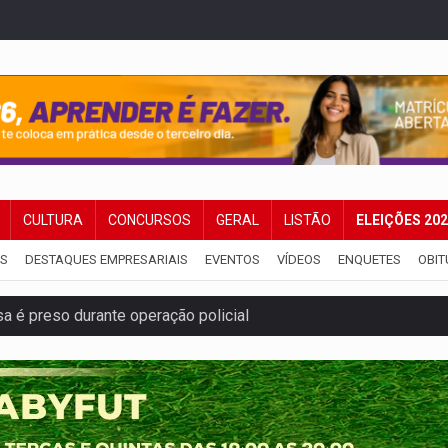
CULTURA
CONCURSOS
GERAL
LISTÃO
ELEIÇÕES 20
IS
DESTAQUES EMPRESARIAIS
EVENTOS
VÍDEOS
ENQUETES
OBIT
a é preso durante operação policial
IÇÕES: SEATER/RO
a começa nesta quinta-feira (6) no Espaço Alternativo
 servidores reforça equipes do Cad Único nos Cras de PVH
nto e deixa motociclista com fratura