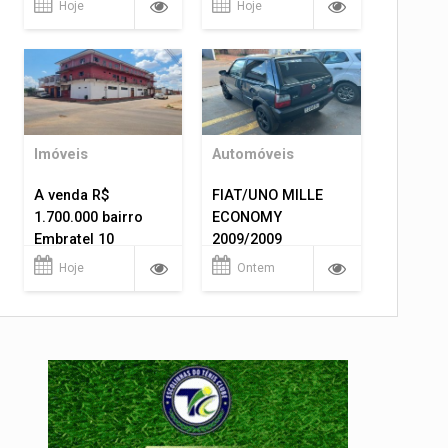
Hoje
Hoje
Imóveis
Automóveis
A venda R$
FIAT/UNO MILLE
1.700.000 bairro
ECONOMY
Embratel 10
2009/2009
apartamentos!
Hoje
Ontem