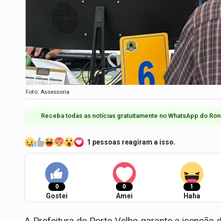
Foto: Assessoria
Receba todas as notícias gratuitamente no WhatsApp do Ron
1 pessoas reagiram a isso.
0
0
1
Gostei
Amei
Haha
A Prefeitura de Porto Velho garante a isenção d