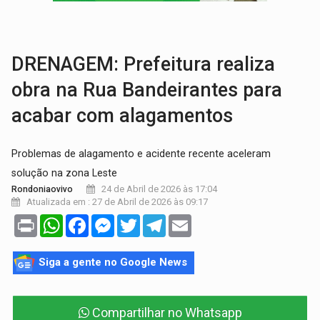
BRASIL CONTRA O CRIME:
Acusado de guardar armas de facção é preso com rev
TRAGÉDIA:
Sobe para cinco o número de mortos em colisão entre carreta e Fia
DRENAGEM: Prefeitura realiza
obra na Rua Bandeirantes para
acabar com alagamentos
Problemas de alagamento e acidente recente aceleram
solução na zona Leste
24 de Abril de 2026 às 17:04
Rondoniaovivo
Atualizada em : 27 de Abril de 2026 às 09:17
Print
WhatsApp
Facebook
Messenger
Twitter
Telegram
Email
Siga a gente no Google News
Compartilhar no Whatsapp