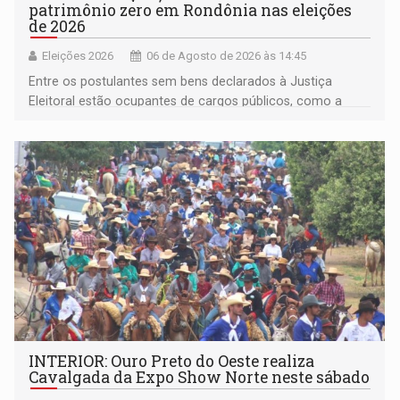
patrimônio zero em Rondônia nas eleições
de 2026
Eleições 2026
06 de Agosto de 2026 às 14:45
Entre os postulantes sem bens declarados à Justiça
Eleitoral estão ocupantes de cargos públicos, como a
deputada federal Cristiane Lopes (PODE), o vereador
Pedro Geovar (PP) e a vice-prefeita Magna dos Anjos
(NOVO)
INTERIOR: Ouro Preto do Oeste realiza
Cavalgada da Expo Show Norte neste sábado