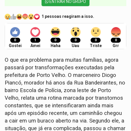
ENTRAR NO GRUPO
1 pessoas reagiram a isso.
0
1
0
0
0
0
Gostei
Amei
Haha
Uau
Triste
Grr
O que era problema para muitas famílias, agora
passará por transformações executadas pela
prefeitura de Porto Velho. O marceneiro Diogo
Piancó, morador há anos da Rua Bandeirantes, no
bairro Escola de Polícia, zona leste de Porto
Velho, relata uma rotina marcada por transtornos
constantes, que se intensificaram ainda mais
após um episódio recente, um caminhão chegou
a cair em um buraco aberto na via. Segundo ele, a
situação, que já era complicada, passou a chamar