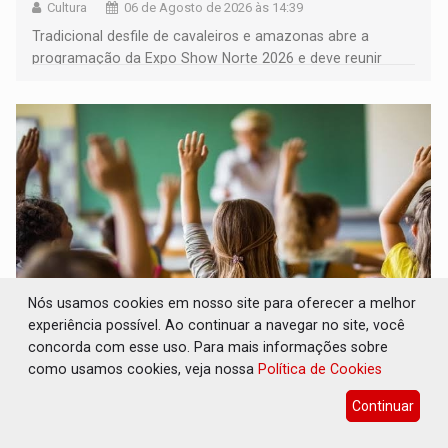
Cultura
06 de Agosto de 2026 às 14:39
Tradicional desfile de cavaleiros e amazonas abre a
programação da Expo Show Norte 2026 e deve reunir
milhares de participantes e espectadores no município
Nós usamos cookies em nosso site para oferecer a melhor
experiência possível. Ao continuar a navegar no site, você
concorda com esse uso. Para mais informações sobre
DESENVOLVIMENTO: Ideb avança nos anos
iniciais do ensino fundamental em
como usamos cookies, veja nossa
Política de Cookies
Rondônia
Continuar
Comunidade
06 de Agosto de 2026 às 14:30