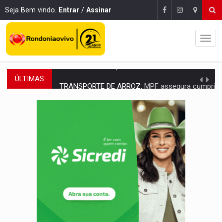
Seja Bem vindo.
Entrar
/
Assinar
ÚLTIMAS
TRANSPORTE DE ARROZ:
MPF assegura cumprimento da legislação sobre transporte d
DEEPFAKE:
Sancionada lei contra violência sexual infantil na inte
COLEGIADO:
Brasil e Rússia discutem energia nuclear, defesa e ciênc
URGENTE:
Colisão entre caminhão e carro deixa quatro mortos e um em est
ENCONTRO:
Amazônia Negra ganha projeção nacional com participação de M
PREVISÃO:
Porto Velho tem chances de chuvas isoladas nesta se
SINDICATOS UNIDOS:
Assembleia Geral delibera greve da educação municip
PROCESSO SELETIVO:
Rondoniaovivo abre oficina de Comunicação com oportunidade