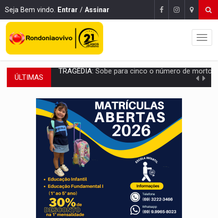
Seja Bem vindo.
Entrar
/
Assinar
ÚLTIMAS
TRANSPORTE DE ARROZ:
MPF assegura cumprimento da legislação sobre transporte d
DEEPFAKE:
Sancionada lei contra violência sexual infantil na inte
COLEGIADO:
Brasil e Rússia discutem energia nuclear, defesa e ciênc
URGENTE:
Colisão entre caminhão e carro deixa quatro mortos e um em est
ENCONTRO:
Amazônia Negra ganha projeção nacional com participação de M
PREVISÃO:
Porto Velho tem chances de chuvas isoladas nesta se
SINDICATOS UNIDOS:
Assembleia Geral delibera greve da educação municip
PROCESSO SELETIVO:
Rondoniaovivo abre oficina de Comunicação com oportunidade