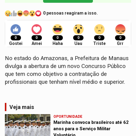
0 pessoas reagiram a isso.
0
0
0
0
0
0
Gostei
Amei
Haha
Uau
Triste
Grr
No estado do Amazonas, a Prefeitura de Manaus
divulga a abertura de um novo Concurso Público
que tem como objetivo a contratação de
profissionais que tenham nível médio e superior.
Veja mais
OPORTUNIDADE
Marinha convoca brasileiros até 62
anos para o Serviço Militar
Voluntário