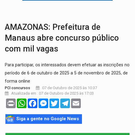
BRASIL CONTRA O CRIME:
Acusado de guardar armas de facção é preso com rev
TRAGÉDIA:
Sobe para cinco o número de mortos em colisão entre carreta e Fia
AMAZONAS: Prefeitura de
Manaus abre concurso público
com mil vagas
Para participar, os interessados devem efetuar as inscrições no
período de 6 de outubro de 2025 a 5 de novembro de 2025, de
forma online
07 de Outubro de 2025 às 10:37
PCI concursos
Atualizada em : 07 de Outubro de 2025 às 17:03
Print
WhatsApp
Facebook
Messenger
Twitter
Telegram
Email
Siga a gente no Google News