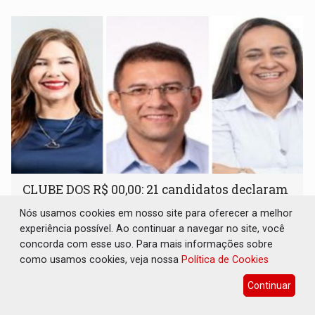
CLUBE DOS R$ 00,00: 21 candidatos declaram
patrimônio zero em Rondônia nas eleições
de 2026
Nós usamos cookies em nosso site para oferecer a melhor
experiência possível. Ao continuar a navegar no site, você
Eleições 2026
06 de Agosto de 2026 às 14:45
concorda com esse uso. Para mais informações sobre
Entre os postulantes sem bens declarados à Justiça
como usamos cookies, veja nossa
Política de Cookies
Eleitoral estão ocupantes de cargos públicos, como a
Continuar
deputada federal Cristiane Lopes (PODE), o vereador
Pedro Geovar (PP) e a vice-prefeita Magna dos Anjos