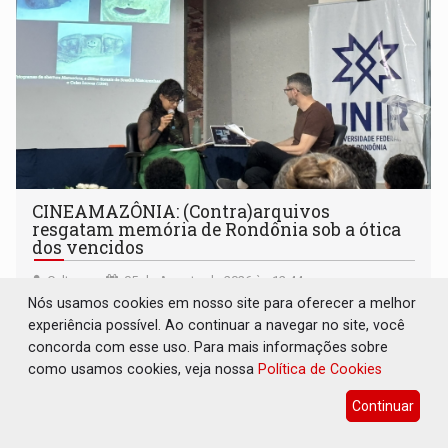
CINEAMAZÔNIA: (Contra)arquivos
resgatam memória de Rondônia sob a ótica
dos vencidos
Cultura
05 de Agosto de 2026 às 12:44
Nós usamos cookies em nosso site para oferecer a melhor
Em painel acompanhado pelo Rondoniaovivo,
experiência possível. Ao continuar a navegar no site, você
pesquisadores da Unir discutem a preservação do acervo
concorda com esse uso. Para mais informações sobre
do século 20 e o legado de Sílvio Tendler, que defendia a
como usamos cookies, veja nossa
Política de Cookies
memória como bússola para o futuro
Continuar