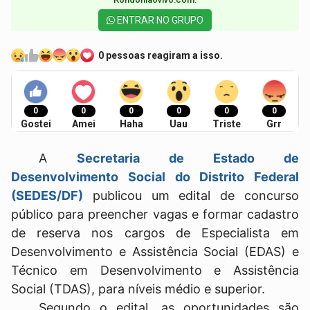
ENTRAR NO GRUPO
0 pessoas reagiram a isso.
0
0
0
0
0
0
Gostei
Amei
Haha
Uau
Triste
Grr
A
Secretaria de Estado de
Desenvolvimento Social do Distrito Federal
(SEDES/DF)
publicou um edital de concurso
público para preencher vagas e formar cadastro
de reserva nos cargos de Especialista em
Desenvolvimento e Assistência Social (EDAS) e
Técnico em Desenvolvimento e Assistência
Social (TDAS), para níveis médio e superior.
Segundo o edital, as oportunidades são