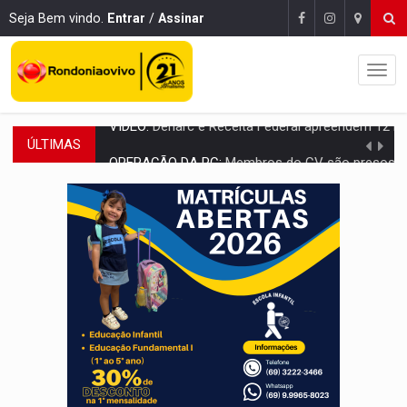
Seja Bem vindo.
Entrar
/
Assinar
ÚLTIMAS
OPERAÇÃO DA PC:
Membros do CV são presos com armas e drogas após c
ENTRADA GRATUITA:
Espetáculo As Marias Somos Nós será apresen
VÍDEO:
Três são presos após furto de motocicleta em frente
CELEBRAÇÃO:
Cerejeiras completa 43 anos de emancipação com progra
SAÚDE:
Anvisa desmente boato sobre presença de plástico ou petr
VÍDEO:
Pitbulls fogem de residência e atacam casal de idosos 
AÇÃO CONJUNTA:
Forças policiais apreendem cerca de 1kg de our
PF ESTÁ APURANDO:
Flávio Bolsonaro escolhe Alfredo Gaspar como vice, alvo de d