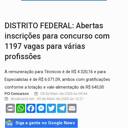
GRAVE:
Homem é esfaqueado no peito durante briga ent
VÍDEO:
Denarc e Receita Federal apreendem 12 kg de skunk e arma que iam
DISTRITO FEDERAL: Abertas
inscrições para concurso com
1197 vagas para várias
profissões
A remuneração para Técnicos é de R$ 4.320,16 e para
Especialistas é de R$ 6.071,09, ambos com gratificações
conforme a lotação e vale-alimentação de R$ 640,00
28 de Maio de 2026 às 09:44
PCI Concursos
Atualizada em : 30 de Maio de 2026 às 12:21
Print
WhatsApp
Facebook
Messenger
Twitter
Telegram
Email
Siga a gente no Google News