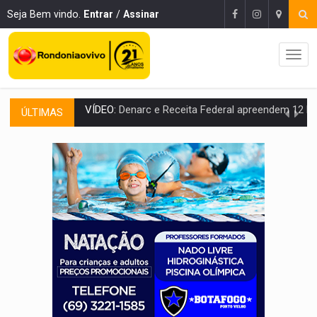
Seja Bem vindo.
Entrar
/
Assinar
ÚLTIMAS
OPERAÇÃO DA PC:
Membros do CV são presos com armas e drogas após c
ENTRADA GRATUITA:
Espetáculo As Marias Somos Nós será apresen
VÍDEO:
Três são presos após furto de motocicleta em frente
CELEBRAÇÃO:
Cerejeiras completa 43 anos de emancipação com progra
SAÚDE:
Anvisa desmente boato sobre presença de plástico ou petr
VÍDEO:
Pitbulls fogem de residência e atacam casal de idosos 
AÇÃO CONJUNTA:
Forças policiais apreendem cerca de 1kg de our
PF ESTÁ APURANDO:
Flávio Bolsonaro escolhe Alfredo Gaspar como vice, alvo de d