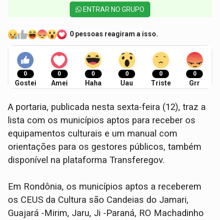
ENTRAR NO GRUPO
0 pessoas reagiram a isso.
0
0
0
0
0
0
Gostei
Amei
Haha
Uau
Triste
Grr
A portaria, publicada nesta sexta-feira (12), traz a
lista com os municípios aptos para receber os
equipamentos culturais e um manual com
orientações para os gestores públicos, também
disponível na plataforma Transferegov.
Em Rondônia, os municípios aptos a receberem
os CEUS da Cultura são Candeias do Jamari,
Guajará -Mirim, Jaru, Ji -Paraná, RO Machadinho