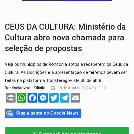
GRAVE:
Homem é esfaqueado no peito durante briga ent
VÍDEO:
Denarc e Receita Federal apreendem 12 kg de skunk e arma que iam
CEUS DA CULTURA: Ministério da
Cultura abre nova chamada para
seleção de propostas
Veja os municípios de Rondônia aptos a receberem os Ceus da
Cultura. As inscrições e a apresentação de terrenos devem ser
feitas na plataforma Transferegov até 30 de abril.
15 de Abril de 2024 às 11:10
Rondoniaovivo - Edição
Print
WhatsApp
Facebook
Messenger
Twitter
Telegram
Email
Siga a gente no Google News