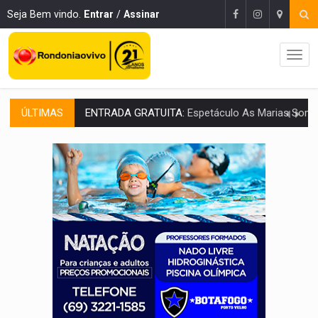
Seja Bem vindo.
Entrar
/
Assinar
ÚLTIMAS
VÍDEO:
Três são presos após furto de motocicleta em frente
CELEBRAÇÃO:
Cerejeiras completa 43 anos de emancipação com progra
SAÚDE:
Anvisa desmente boato sobre presença de plástico ou petr
VÍDEO:
Pitbulls fogem de residência e atacam casal de idosos 
AÇÃO CONJUNTA:
Forças policiais apreendem cerca de 1kg de our
PF ESTÁ APURANDO:
Flávio Bolsonaro escolhe Alfredo Gaspar como vice, alvo de d
NO CENTRO:
Colisão entre ônibus e carro provoca lentidão
ELEIÇÕES 2026:
Candidato a deputado estadual declara carros por R$ 25 e casas