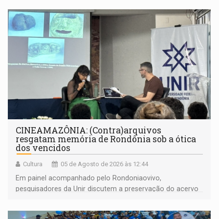
CINEAMAZÔNIA: (Contra)arquivos
resgatam memória de Rondônia sob a ótica
dos vencidos
Cultura
05 de Agosto de 2026 às 12:44
Em painel acompanhado pelo Rondoniaovivo,
pesquisadores da Unir discutem a preservação do acervo
do século 20 e o legado de Sílvio Tendler, que defendia a
memória como bússola para o futuro