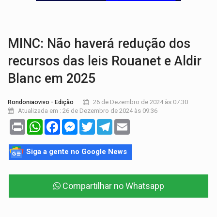
OPERAÇÃO DA PC:
Membros do CV são presos com armas e drogas após c
ENTRADA GRATUITA:
Espetáculo As Marias Somos Nós será apresen
MINC: Não haverá redução dos
recursos das leis Rouanet e Aldir
Blanc em 2025
26 de Dezembro de 2024 às 07:30
Rondoniaovivo - Edição
Atualizada em : 26 de Dezembro de 2024 às 09:36
Print
WhatsApp
Facebook
Messenger
Twitter
Telegram
Email
Siga a gente no Google News
Compartilhar no Whatsapp