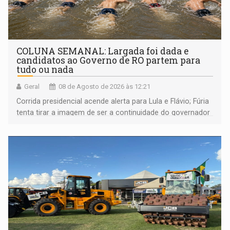
COLUNA SEMANAL: Largada foi dada e
candidatos ao Governo de RO partem para
tudo ou nada
Geral
08 de Agosto de 2026 às 12:21
Corrida presidencial acende alerta para Lula e Flávio; Fúria
tenta tirar a imagem de ser a continuidade do governador
Marcos Rocha; ex-prefeito Hildon Chaves parece ainda
não ter entrado no modo eleição; ABAV faz evento em
Porto Velho