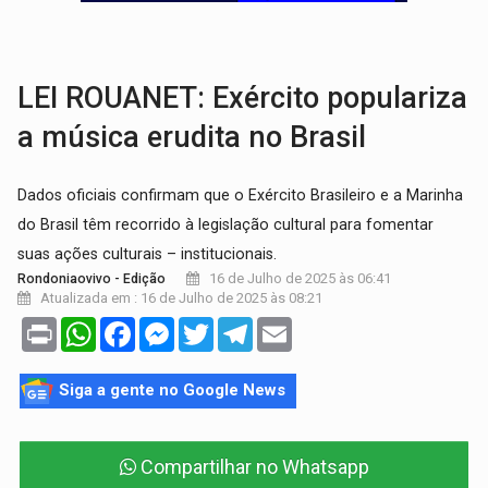
VÍDEO:
Perseguição é registrada no shopping após colombiana furtar ce
LUDOPATIA:
Apostas online começam a afetar produtividade e rotina
LEI ROUANET: Exército populariza
a música erudita no Brasil
Dados oficiais confirmam que o Exército Brasileiro e a Marinha
do Brasil têm recorrido à legislação cultural para fomentar
suas ações culturais – institucionais.
16 de Julho de 2025 às 06:41
Rondoniaovivo - Edição
Atualizada em : 16 de Julho de 2025 às 08:21
Print
WhatsApp
Facebook
Messenger
Twitter
Telegram
Email
Siga a gente no Google News
Compartilhar no Whatsapp