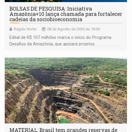
BOLSAS DE PESQUISA: Iniciativa
Amazônia+10 lança chamada para fortalecer
cadeias da sociobioeconomia
Região Norte
08 de Agosto de 2026 às 18:00
Edital de R$ 107 milhões marca o início do Programa
Desafios da Amazônia, que apoiará projetos
desenvolvidos por redes de pesquisa e inovação. A
submissão de pré-propostas poderá ser feita até 1º de
setembro
MATERIAL: Brasil tem grandes reservas de