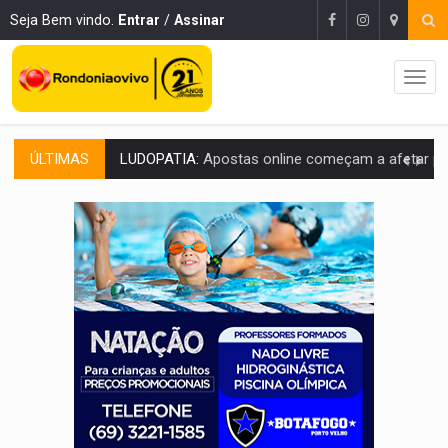
Seja Bem vindo.
Entrar
/
Assinar
ÚLTIMAS
REFLORESTAMENTO:
Plantar árvores não será mais suficiente para comprov
OVNIS NA LUA:
Cientistas alertam para possível base secreta no satélite n
ACABOU COM PEUGEOT:
Incêndio destrói carro que era rebocado para oficina no
VÍDEO:
Ladrão é filmado furtando moto na frente do bar 
BOLSAS DE PESQUISA:
Iniciativa Amazônia+10 lança chamada para fortalecer cadeia
MATERIAL:
Brasil tem grandes reservas de urânio, mas produz pouco e impo
VÍDEO:
Serpente capturada na fábrica da Coca-Cola é devolvid
HOMENAGEM:
Cientistas cassados pelo AI-5 se tornam pesquisadores emér