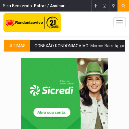
Seja Bem vindo.
Entrar
/
Assinar
ÚLTIMAS
DA RECICLAGEM AO SUCESSO:
A trajetória de superação de Car
'RIO OMERÊ':
MPF pede condenação do Banco do Brasil por financiar atividade
INFRAESTRUTURA:
Vilhena realiza audiência pública sobre moderniz
SEM SISTEMA:
Falha afeta atendimentos na Policlínica Os
'OS OLHOS DO BRASIL':
Emanuel Neri transforma indignação e esperança em roc
SOB INVESTIGAÇÃO:
Dentista de PVH é denunciado por transmitir HIV a
ESQUEMA DE FRAUDES:
Polícia Civil deflagra a terceira fase da Oper
ASSESSOR FLAGRADO:
Empresa e ONG que recebeu R$ 12 mi em emendas estão