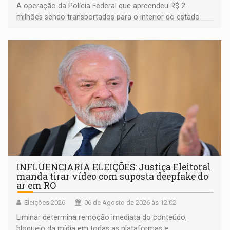
A operação da Polícia Federal que apreendeu R$ 2
milhões sendo transportados para o interior do estado
movimentou o meio político pela clara e inequívoca
ligação do suspeito com um deputado federal do União
Brasil por Rondônia
INFLUENCIARIA ELEIÇÕES: Justiça Eleitoral
manda tirar vídeo com suposta deepfake do
ar em RO
Eleições 2026
06 de Agosto de 2026 às 12:02
Liminar determina remoção imediata do conteúdo,
bloqueio da mídia em todas as plataformas e