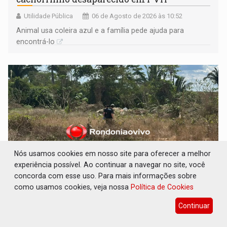
Utilidade Pública
06 de Agosto de 2026 às 10:52
Animal usa coleira azul e a família pede ajuda para
encontrá-lo
Nós usamos cookies em nosso site para oferecer a melhor
experiência possível. Ao continuar a navegar no site, você
concorda com esse uso. Para mais informações sobre
como usamos cookies, veja nossa
Política de Cookies
CASO MATHEUS: DHPP se mobiliza para
tentar localizar corpo de rapaz desaparecido
Continuar
Polícia
06 de Agosto de 2026 às 10:31