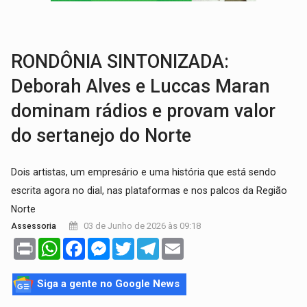
INFLUENCIARIA ELEIÇÕES:
Justiça Eleitoral manda tirar vídeo com suposta d
CONEXÃO RONDONIAOVIVO:
Marcio Barreto, pres. da ABAV-RO, alerta sobre golpes 
RONDÔNIA SINTONIZADA:
Deborah Alves e Luccas Maran
dominam rádios e provam valor
do sertanejo do Norte
Dois artistas, um empresário e uma história que está sendo
escrita agora no dial, nas plataformas e nos palcos da Região
Norte
03 de Junho de 2026 às 09:18
Assessoria
Print
WhatsApp
Facebook
Messenger
Twitter
Telegram
Email
Siga a gente no Google News