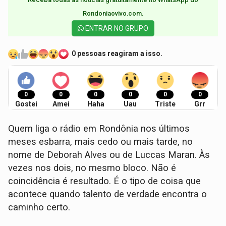
Rondoniaovivo.com.​
ENTRAR NO GRUPO
0 pessoas reagiram a isso.
0
0
0
0
0
0
Gostei
Amei
Haha
Uau
Triste
Grr
Quem liga o rádio em Rondônia nos últimos
meses esbarra, mais cedo ou mais tarde, no
nome de Deborah Alves ou de Luccas Maran. Às
vezes nos dois, no mesmo bloco. Não é
coincidência é resultado. É o tipo de coisa que
acontece quando talento de verdade encontra o
caminho certo.