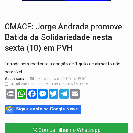
VÍDEO:
Perseguição é registrada no shopping após colombiana furtar ce
LUDOPATIA:
Apostas online começam a afetar produtividade e rotina
CMACE: Jorge Andrade promove
Batida da Solidariedade nesta
sexta (10) em PVH
Entrada será mediante a doação de 1 quilo de alimento não
perecível
07 de Julho de 2026 às 09:07
Assessoria
Atualizada em : 08 de Julho de 2026 às 07:15
Print
WhatsApp
Facebook
Messenger
Twitter
Telegram
Email
Siga a gente no Google News
Compartilhar no Whatsapp