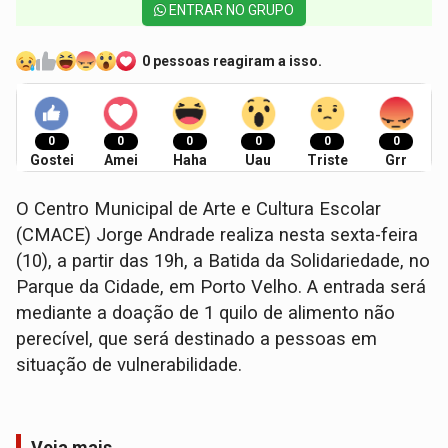
ENTRAR NO GRUPO
0 pessoas reagiram a isso.
0
0
0
0
0
0
Gostei
Amei
Haha
Uau
Triste
Grr
O Centro Municipal de Arte e Cultura Escolar
(CMACE) Jorge Andrade realiza nesta sexta-feira
(10), a partir das 19h, a Batida da Solidariedade, no
Parque da Cidade, em Porto Velho. A entrada será
mediante a doação de 1 quilo de alimento não
perecível, que será destinado a pessoas em
situação de vulnerabilidade.
Veja mais