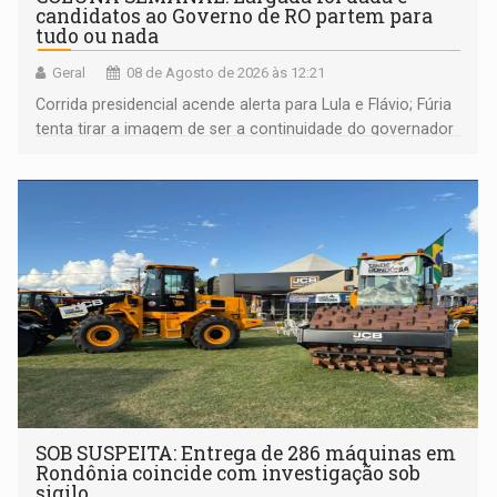
candidatos ao Governo de RO partem para
tudo ou nada
Geral
08 de Agosto de 2026 às 12:21
Corrida presidencial acende alerta para Lula e Flávio; Fúria
tenta tirar a imagem de ser a continuidade do governador
Marcos Rocha; ex-prefeito Hildon Chaves parece ainda
não ter entrado no modo eleição; ABAV faz evento em
Porto Velho
SOB SUSPEITA: Entrega de 286 máquinas em
Rondônia coincide com investigação sob
sigilo