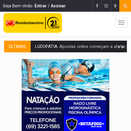
Seja Bem vindo.
Entrar
/
Assinar
ÚLTIMAS
REFLORESTAMENTO:
Plantar árvores não será mais suficiente para comprov
OVNIS NA LUA:
Cientistas alertam para possível base secreta no satélite n
ACABOU COM PEUGEOT:
Incêndio destrói carro que era rebocado para oficina no
VÍDEO:
Ladrão é filmado furtando moto na frente do bar 
BOLSAS DE PESQUISA:
Iniciativa Amazônia+10 lança chamada para fortalecer cadeia
MATERIAL:
Brasil tem grandes reservas de urânio, mas produz pouco e impo
VÍDEO:
Serpente capturada na fábrica da Coca-Cola é devolvid
HOMENAGEM:
Cientistas cassados pelo AI-5 se tornam pesquisadores emér