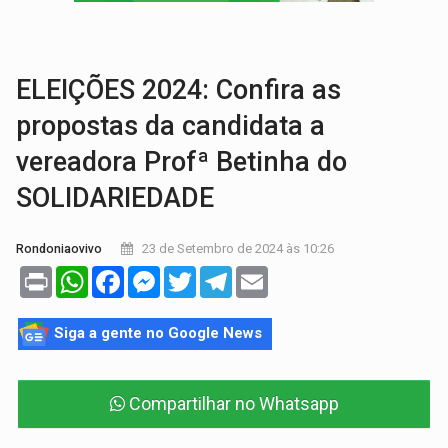
EXPANSÃO:
Grupo Nova Era amplia presença em PVH e transforma Aramix em
ROTA GLOBAL:
PCC amplia presença internacional e transforma Brasil em cor
ELEIÇÕES 2024: Confira as
propostas da candidata a
vereadora Profª Betinha do
SOLIDARIEDADE
23 de Setembro de 2024 às 10:26
Rondoniaovivo
Print
WhatsApp
Facebook
Messenger
Twitter
Telegram
Email
Siga a gente no Google News
Compartilhar no Whatsapp