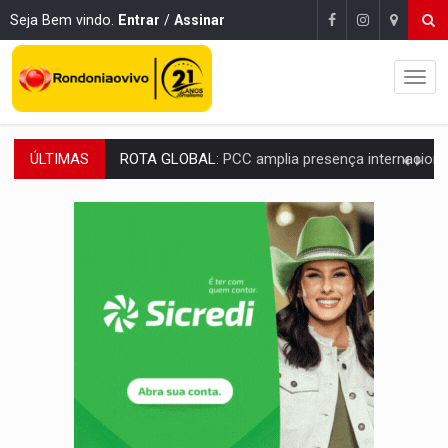
Seja Bem vindo.
Entrar
/
Assinar
ÚLTIMAS
CONEXÃO RONDONIAOVIVO:
Museólogo Antônio Ocampo conduz a história de uma
EXTENSÃO DE DANOS:
Ferroviários pedem ao Iphan recuperação de área atingid
VARIANDO O CARDÁPIO:
Veja essa receita de carne assada para o a
PREJUÍZO AOS ESTUDANTES:
Greve dos professores em PVH é considerada 
POSSESSÃO DE DEBORAH LOGAN:
Terror mistura mistério e filmagens quase
TRANSPARÊNCIA:
TCE reúne candidatos ao Governo e apresenta diagnó
ELAS DECIDEM:
Mulheres são maioria e representam 52% do eleitorado de 
NO CARRO:
Homem é preso com pistola 9mm durante abordagem da Força Tát