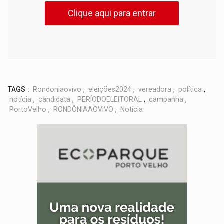
Clique aqui para entrar
TAGS :
Rondoniaovivo
,
eleições2024
,
vereadora
,
política
,
notícia
,
candidata
,
PERÍODOELEITORAL
,
campanha
,
PortoVelho
,
RONDÔNIAAOVIVO
,
Notícia