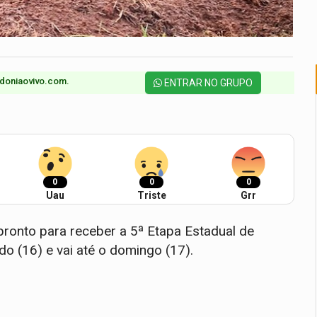
doniaovivo.com.​
ENTRAR NO GRUPO
0
0
0
Uau
Triste
Grr
ronto para receber a 5ª Etapa Estadual de
o (16) e vai até o domingo (17).