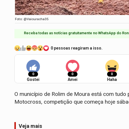
Foto: @Vaiouracha35
Receba todas as notícias gratuitamente no WhatsApp do Ron
0 pessoas reagiram a isso.
0
0
0
Gostei
Amei
Haha
O município de Rolim de Moura está com tudo p
Motocross, competição que começa hoje sábad
Veja mais