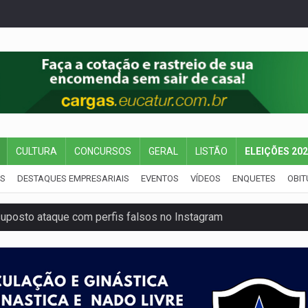
CULTURA
CONCURSOS
GERAL
LISTÃO
ELEIÇÕES 20
IS
DESTAQUES EMPRESARIAIS
EVENTOS
VÍDEOS
ENQUETES
OBIT
uposto ataque com perfis falsos no Instagram
 após mulher avançar preferencial
nuvens no céu de Rondônia – Por Daniel Pereira
 pena de Acir Gurgacz e declara punibilidade extinta