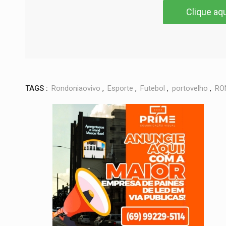
Clique aqu
TAGS :
Rondoniaovivo
,
Esporte
,
Futebol
,
portovelho
,
RO