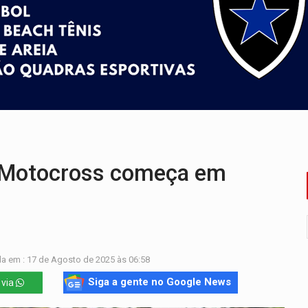
Antônio Ocampo lança livro sobre a Madeira-Mamoré
a deputada federal do PL salta R$ 1 mil para R$ 155 mil
e 200 porções de drogas
ação fundiária da comunidade Nova Colina
nia Empreendedora segue no Espaço Alternativo com entrada gra
u primeiro júri popular
 Motocross começa em
a em : 17 de Agosto de 2025 às 06:58
Siga a gente no Google News
 via