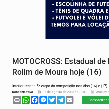
CONEXÃO RONDONIAOVIVO:
Museólogo 
ELEIÇÕES 2026:
Patrimônio de candidata 
VÍDEO:
Quadrilha é flagrada com cerca d
BAIRRO TEIXEIRÃO:
MPF cobra regulariz
SUCESSO NA ABERTURA:
2ª Feira Rondô
JUSTIÇA:
Comarca de Nova Mamoré terá se
MOTOCROSS: Estadual de
Rolim de Moura hoje (16)
Interior recebe 5ª etapa da competição nos dias (16) e (17)
Rondoniaovivo
16 de Agosto de 2025 às 10:00
Atualizad
Print
WhatsApp
Facebook
Messenger
Twitter
Telegram
Email
Compartilhar