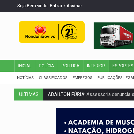
Seja Bem vindo.
Entrar
/
Assinar
INICIAL
POLÍCIA
POLÍTICA
INTERIOR
ESPORTES
NOTÍCIAS
CLASSIFICADOS
EMPREGOS
PUBLICAÇÕES LEGA
ADAILTON FÚRIA:
Assessoria denuncia s
ÚLTIMAS
VÍDEO:
Motoboy de delivery sofre fratura
ELEIÇÕES 2026:
Ulisses Guimarães e as 
DECISÃO REVISADA:
Nunes Marques reduz