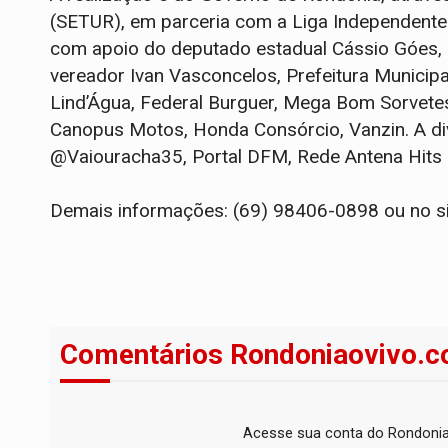
(SETUR), em parceria com a Liga Independent
com apoio do deputado estadual Cássio Góes, d
vereador Ivan Vasconcelos, Prefeitura Municipa
Lind’Água, Federal Burguer, Mega Bom Sorvetes
Canopus Motos, Honda Consórcio, Vanzin. A di
@Vaiouracha35, Portal DFM, Rede Antena Hits 
Demais informações: (69) 98406-0898 ou no s
Comentários Rondoniaovivo.c
Acesse sua conta do Rondonia