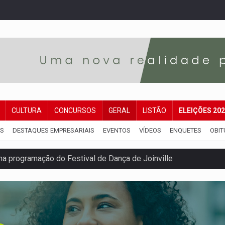
CULTURA
CONCURSOS
GERAL
LISTÃO
ELEIÇÕES 20
IS
DESTAQUES EMPRESARIAIS
EVENTOS
VÍDEOS
ENQUETES
OBIT
na programação do Festival de Dança de Joinville
rro de digitação' em declaração de patrimônio de R$ 29 mi
 pelo adicional de incentivo com efeitos retroativos
regão Eletrônico Nº 12/2026 - UASG 200095