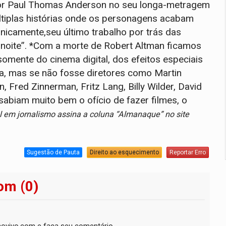
tor Paul Thomas Anderson no seu longa-metragem
iplas histórias onde os personagens acabam
nicamente,seu último trabalho por trás das
ma noite”. *Com a morte de Robert Altman ficamos
mente do cinema digital, dos efeitos especiais
a, mas se não fosse diretores como Martin
, Fred Zinnerman, Fritz Lang, Billy Wilder, David
abiam muito bem o ofício de fazer filmes, o
l em jornalismo assina a coluna “Almanaque” no site
Sugestão de Pauta
Direito ao esquecimento
Reportar Erro
om (0)