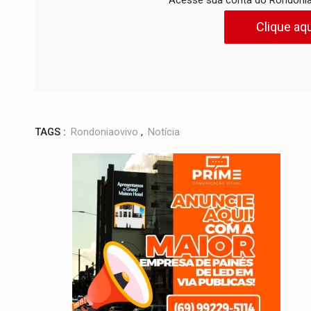
Acesse sua conta do Rondonia
Clique aqu
TAGS :
Rondoniaovivo
,
Notícia