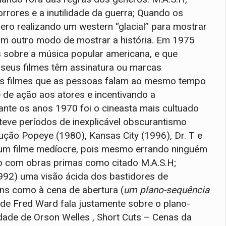
rrores e a inutilidade da guerra; Quando os
o realizando um western “glacial” para mostrar
um outro modo de mostrar a história. Em 1975
s sobre a música popular americana, e que
 seus filmes têm assinatura ou marcas
seus filmes que as pessoas falam ao mesmo tempo
 de ação aos atores e incentivando a
ante os anos 1970 foi o cineasta mais cultuado
 teve períodos de inexplicável obscurantismo
ção Popeye (1980), Kansas City (1996), Dr. T e
u um filme medíocre, pois mesmo errando ninguém
ico com obras primas como citado M.A.S.H;
92) uma visão ácida dos bastidores de
ns como à cena de abertura (
um plano-sequência
e Fred Ward fala justamente sobre o plano-
ade de Orson Welles , Short Cuts – Cenas da