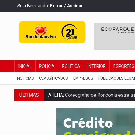
Seja Bem vindo.
Entrar
/
Assinar
INICIAL
POLÍCIA
POLÍTICA
INTERIOR
ESPORTES
NOTÍCIAS
CLASSIFICADOS
EMPREGOS
PUBLICAÇÕES LEGA
ÚLTIMAS
A ILHA:
Coreografia de Rondônia estreia 
ELEIÇÕES 2026:
Sgt. Mouza esclarece 'e
JUDICIÁRIO:
Sinjur parabeniza servidores
Publicação Legal:
AVISO DE LICITAÇÃO: P