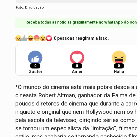
Foto: Divulgação
Receba todas as notícias gratuitamente no WhatsApp do Ron
0 pessoas reagiram a isso.
0
0
0
Gostei
Amei
Haha
*O mundo do cinema está mais pobre desde a ú
cineasta Robert Altman, ganhador da Palma de
poucos diretores de cinema que durante a carre
inquieto e original que nem Hollywood nem os
pela escola da televisão, dirigindo séries como
se tornou um especialista da “imitação”, filma
estilo, mas acabaria se tornando conhecido fil