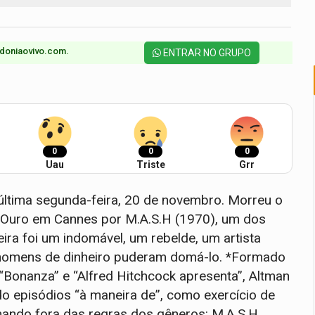
doniaovivo.com.​
ENTRAR NO GRUPO
0
0
0
Uau
Triste
Grr
ltima segunda-feira, 20 de novembro. Morreu o
 Ouro em Cannes por M.A.S.H (1970), um dos
ira foi um indomável, um rebelde, um artista
 homens de dinheiro puderam domá-lo. *Formado
 “Bonanza” e “Alfred Hitchcock apresenta”, Altman
ndo episódios “à maneira de”, como exercício de
mando fora das regras dos gêneros: M.A.S.H,