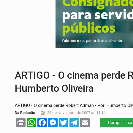
BR-364:
Polícia apreende mais de uma t
EMOCIONE:
PRESENTES: Confira os sort
VOVÔ LADRÃO:
Idoso é filmado furtando 
JUSTIÇA:
Comarca de Nova Mamoré terá se
ADAILTON FÚRIA:
Assessoria denuncia s
INFRAESTRUTURA:
Após quase 30 anos d
ARTIGO - O cinema perde R
Humberto Oliveira
ARTIGO - O cinema perde Robert Altman - Por: Humberto Oli
Da Redação
23 de Novembro de 2007 às 11:14
Print
WhatsApp
Facebook
Messenger
Twitter
Telegram
Email
Compartilhar