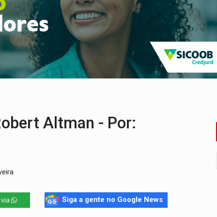
onelada de drogas em fundo falso de caminhão
eados na promoção de dia dos Pais
bicicleta na frente de comércio
u primeiro júri popular
uposto ataque com perfis falsos no Instagram
e espera, asfalto chega ao bairro Nova Esperança
obert Altman - Por:
veira
Siga a gente no Google News
 via