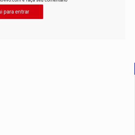
ovivo.com e faça seu comentário
i para entrar