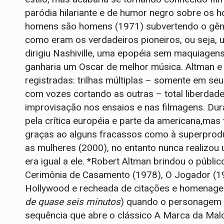
paródia hilariante e de humor negro sobre os ho
homens são homens (1971) subvertendo o gêner
como eram os verdadeiros pioneiros, ou seja, 
dirigiu Nashiville, uma epopéia sem maquiagen
ganharia um Oscar de melhor música. Altman e
registradas: trilhas múltiplas – somente em 
com vozes cortando as outras – total liberdade
improvisação nos ensaios e nas filmagens. Dur
pela crítica européia e parte da americana,mas
graças ao alguns fracassos como à superprodu
as mulheres (2000), no entanto nunca realizo
era igual a ele. *Robert Altman brindou o públ
Cerimônia de Casamento (1978), O Jogador (19
Hollywood e recheada de citações e homenage
de quase seis minutos
) quando o personagem d
sequência que abre o clássico A Marca da Mald