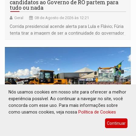
candidatos ao Governo de RO partem para
tudo ou nada
Geral
08 de Agosto de 2026 às 12:21
Corrida presidencial acende alerta para Lula e Flávio; Fúria
tenta tirar a imagem de ser a continuidade do governador
Marcos Rocha; ex-prefeito Hildon Chaves parece ainda
não ter entrado no modo eleição; ABAV faz evento em
Porto Velho
Nós usamos cookies em nosso site para oferecer a melhor
experiência possível. Ao continuar a navegar no site, você
concorda com esse uso. Para mais informações sobre
como usamos cookies, veja nossa
Política de Cookies
SOB SUSPEITA: Entrega de 286 máquinas em
Continuar
Rondônia coincide com investigação sob
sigilo