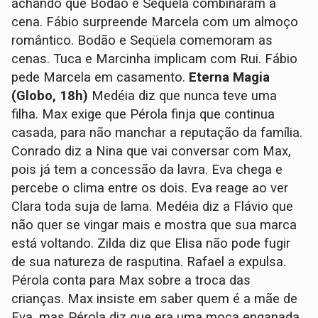
achando que Bodão e Seqüela combinaram a
cena. Fábio surpreende Marcela com um almoço
romântico. Bodão e Seqüela comemoram as
cenas. Tuca e Marcinha implicam com Rui. Fábio
pede Marcela em casamento.
Eterna Magia
(Globo, 18h)
Medéia diz que nunca teve uma
filha. Max exige que Pérola finja que continua
casada, para não manchar a reputação da família.
Conrado diz a Nina que vai conversar com Max,
pois já tem a concessão da lavra. Eva chega e
percebe o clima entre os dois. Eva reage ao ver
Clara toda suja de lama. Medéia diz a Flávio que
não quer se vingar mais e mostra que sua marca
está voltando. Zilda diz que Elisa não pode fugir
de sua natureza de rasputina. Rafael a expulsa.
Pérola conta para Max sobre a troca das
crianças. Max insiste em saber quem é a mãe de
Eva, mas Pérola diz que era uma moça enganada