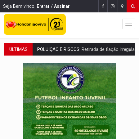
Seja Bem vindo.
Entrar
/
Assinar
ÚLTIMAS
VÍDEO:
Armado com machado, homem ameaça matar sobrinha grávida e com
TRIBUNAL DO CRIME:
Homem é espancado por facção criminosa 
VÍDEO:
Perseguição é registrada no shopping após colombiana furtar ce
LUDOPATIA:
Apostas online começam a afetar produtividade e rotina
REFLORESTAMENTO:
Plantar árvores não será mais suficiente para comprov
OVNIS NA LUA:
Cientistas alertam para possível base secreta no satélite n
ACABOU COM PEUGEOT:
Incêndio destrói carro que era rebocado para oficina no
VÍDEO:
Ladrão é filmado furtando moto na frente do bar 