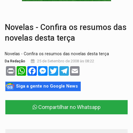
MAIS RIGOR:
Nova lei endurece punição por abuso sexual contra crian
POLUIÇÃO E RISCOS:
Retirada de fiação irregular avança no país e em PVH p
Novelas - Confira os resumos das
novelas desta terça
Novelas - Confira os resumos das novelas desta terça
25 de Setembro de 2008 às 08:22
Da Redação
Print
WhatsApp
Facebook
Messenger
Twitter
Telegram
Email
Siga a gente no Google News
Compartilhar no Whatsapp