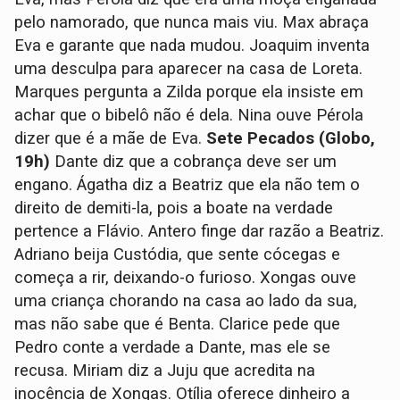
pelo namorado, que nunca mais viu. Max abraça
Eva e garante que nada mudou. Joaquim inventa
uma desculpa para aparecer na casa de Loreta.
Marques pergunta a Zilda porque ela insiste em
achar que o bibelô não é dela. Nina ouve Pérola
dizer que é a mãe de Eva.
Sete Pecados (Globo,
19h)
Dante diz que a cobrança deve ser um
engano. Ágatha diz a Beatriz que ela não tem o
direito de demiti-la, pois a boate na verdade
pertence a Flávio. Antero finge dar razão a Beatriz.
Adriano beija Custódia, que sente cócegas e
começa a rir, deixando-o furioso. Xongas ouve
uma criança chorando na casa ao lado da sua,
mas não sabe que é Benta. Clarice pede que
Pedro conte a verdade a Dante, mas ele se
recusa. Miriam diz a Juju que acredita na
inocência de Xongas. Otília oferece dinheiro a