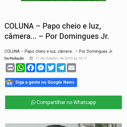
GRAVE:
Homem é esfaqueado no peito durante briga ent
VÍDEO:
Denarc e Receita Federal apreendem 12 kg de skunk e arma que iam
COLUNA – Papo cheio e luz,
câmera... – Por Domingues Jr.
COLUNA – Papo cheio e luz, câmera... – Por Domingues Jr.
11 de Outubro de 2010 às 16:17
Da Redação
Print
WhatsApp
Facebook
Messenger
Twitter
Telegram
Email
Siga a gente no Google News
Compartilhar no Whatsapp