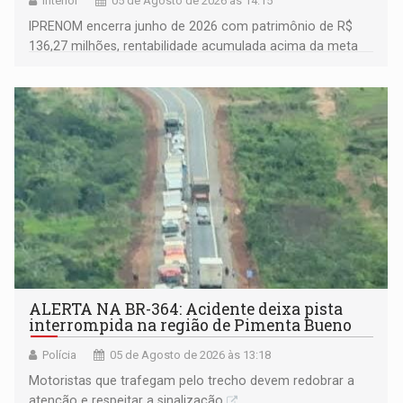
Interior
05 de Agosto de 2026 às 14:15
IPRENOM encerra junho de 2026 com patrimônio de R$
136,27 milhões, rentabilidade acumulada acima da meta
atuarial e trajetória consistente de crescimento
ALERTA NA BR-364: Acidente deixa pista
interrompida na região de Pimenta Bueno
Polícia
05 de Agosto de 2026 às 13:18
​Motoristas que trafegam pelo trecho devem redobrar a
atenção e respeitar a sinalização