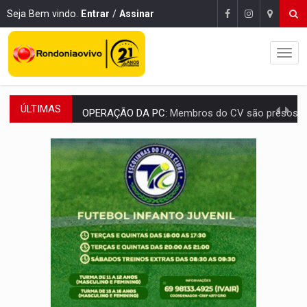
Seja Bem vindo.
Entrar
/
Assinar
ÚLTIMAS
OPERAÇÃO DA PC:
Membros do CV são presos com armas e drogas após c
ENTRADA GRATUITA:
Espetáculo As Marias Somos Nós será apresen
VÍDEO:
Três são presos após furto de motocicleta em frente
CELEBRAÇÃO:
Cerejeiras completa 43 anos de emancipação com progra
SAÚDE:
Anvisa desmente boato sobre presença de plástico ou petr
VÍDEO:
Pitbulls fogem de residência e atacam casal de idosos 
AÇÃO CONJUNTA:
Forças policiais apreendem cerca de 1kg de our
PF ESTÁ APURANDO:
Flávio Bolsonaro escolhe Alfredo Gaspar como vice, alvo de d