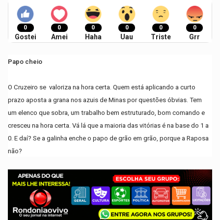
0
0
0
0
0
0
Gostei
Amei
Haha
Uau
Triste
Grr
Papo cheio
O Cruzeiro se valoriza na hora certa. Quem está aplicando a curto
prazo aposta a grana nos azuis de Minas por questões óbvias. Tem
um elenco que sobra, um trabalho bem estruturado, bom comando e
cresceu na hora certa. Vá lá que a maioria das vitórias é na base do 1 a
0. E daí? Se a galinha enche o papo de grão em grão, porque a Raposa
não?