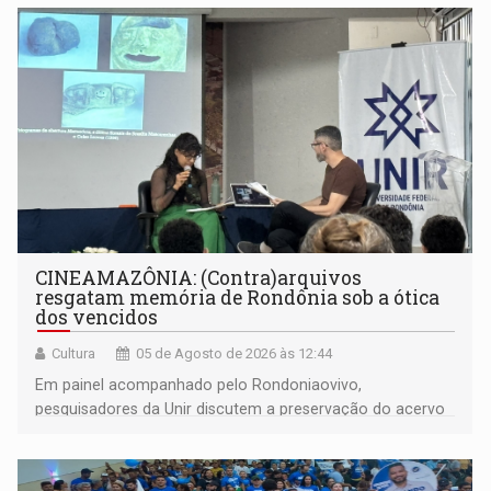
CINEAMAZÔNIA: (Contra)arquivos
resgatam memória de Rondônia sob a ótica
dos vencidos
Cultura
05 de Agosto de 2026 às 12:44
Em painel acompanhado pelo Rondoniaovivo,
pesquisadores da Unir discutem a preservação do acervo
do século 20 e o legado de Sílvio Tendler, que defendia a
memória como bússola para o futuro