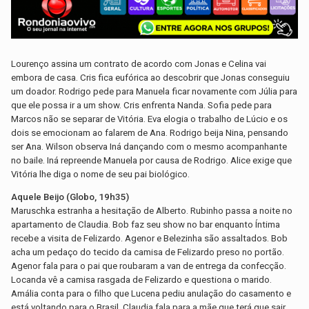
Lourenço assina um contrato de acordo com Jonas e Celina vai
embora de casa. Cris fica eufórica ao descobrir que Jonas conseguiu
um doador. Rodrigo pede para Manuela ficar novamente com Júlia para
que ele possa ir a um show. Cris enfrenta Nanda. Sofia pede para
Marcos não se separar de Vitória. Eva elogia o trabalho de Lúcio e os
dois se emocionam ao falarem de Ana. Rodrigo beija Nina, pensando
ser Ana. Wilson observa Iná dançando com o mesmo acompanhante
no baile. Iná repreende Manuela por causa de Rodrigo. Alice exige que
Vitória lhe diga o nome de seu pai biológico.
Aquele Beijo (Globo, 19h35)
Maruschka estranha a hesitação de Alberto. Rubinho passa a noite no
apartamento de Claudia. Bob faz seu show no bar enquanto Íntima
recebe a visita de Felizardo. Agenor e Belezinha são assaltados. Bob
acha um pedaço do tecido da camisa de Felizardo preso no portão.
Agenor fala para o pai que roubaram a van de entrega da confecção.
Locanda vê a camisa rasgada de Felizardo e questiona o marido.
Amália conta para o filho que Lucena pediu anulação do casamento e
está voltando para o Brasil. Claudia fala para a mãe que terá que sair