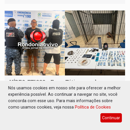
VÍDEO: FTICCO e Força Tática prendem
membro do CV com arma e drogas em boca
Nós usamos cookies em nosso site para oferecer a melhor
de fumo
experiência possível. Ao continuar a navegar no site, você
concorda com esse uso. Para mais informações sobre
Polícia
07 de Agosto de 2026 às 19:22
como usamos cookies, veja nossa
Política de Cookies
Prisão foi resultado de um trabalho minucioso de
levantamento de inteligência policial
Continuar