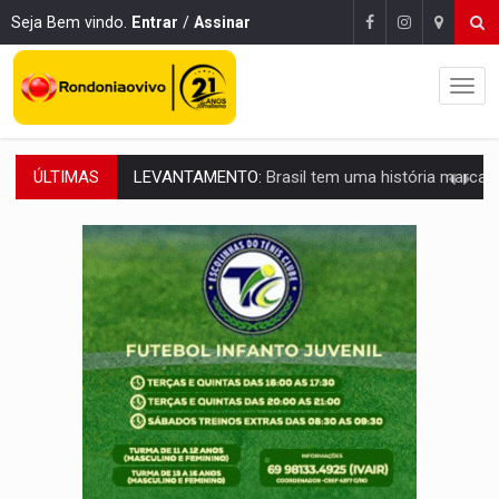
Seja Bem vindo.
Entrar
/
Assinar
ÚLTIMAS
LAMENTÁVEL:
Mulher é encontrada morta dentro de residência e
'XANDY DO MOTOCROSS':
Pai morre em acidente na BR-364 duas semanas após condena
PESO DO VOTO:
Cinco maiores colégios eleitorais concentram 53,7% dos v
COLUNA SEMANAL:
Largada foi dada e candidatos ao Governo de RO partem 
SOB SUSPEITA:
Entrega de 286 máquinas em Rondônia coincide com investig
ARTIGO:
Reter até 50% no distrato imobiliário é legal, mas não pode 
DO HOSPITAL AO CAMPO:
Veja as mais de 200 ações de Marcos Rogé
EXPANSÃO:
Grupo Nova Era amplia presença em PVH e transforma Aramix em