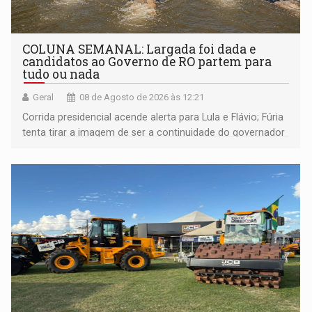
COLUNA SEMANAL: Largada foi dada e
candidatos ao Governo de RO partem para
tudo ou nada
Geral
08 de Agosto de 2026 às 12:21
Corrida presidencial acende alerta para Lula e Flávio; Fúria
tenta tirar a imagem de ser a continuidade do governador
Marcos Rocha; ex-prefeito Hildon Chaves parece ainda
não ter entrado no modo eleição; ABAV faz evento em
Porto Velho