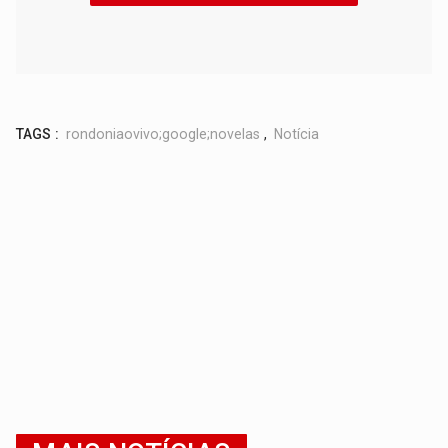
TAGS :
rondoniaovivo;google;novelas
,
Notícia