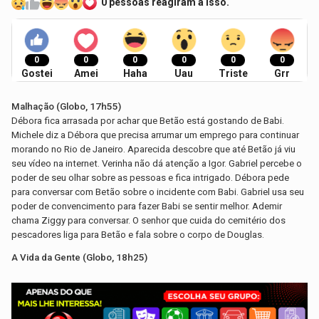
0 pessoas reagiram a isso.
0
0
0
0
0
0
Gostei
Amei
Haha
Uau
Triste
Grr
Malhação (Globo, 17h55)
Débora fica arrasada por achar que Betão está gostando de Babi.
Michele diz a Débora que precisa arrumar um emprego para continuar
morando no Rio de Janeiro. Aparecida descobre que até Betão já viu
seu vídeo na internet. Verinha não dá atenção a Igor. Gabriel percebe o
poder de seu olhar sobre as pessoas e fica intrigado. Débora pede
para conversar com Betão sobre o incidente com Babi. Gabriel usa seu
poder de convencimento para fazer Babi se sentir melhor. Ademir
chama Ziggy para conversar. O senhor que cuida do cemitério dos
pescadores liga para Betão e fala sobre o corpo de Douglas.
-
A Vida da Gente (Globo, 18h25)