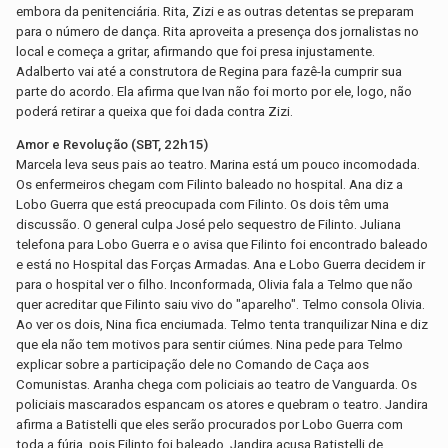
embora da penitenciária. Rita, Zizi e as outras detentas se preparam
para o número de dança. Rita aproveita a presença dos jornalistas no
local e começa a gritar, afirmando que foi presa injustamente.
Adalberto vai até a construtora de Regina para fazê-la cumprir sua
parte do acordo. Ela afirma que Ivan não foi morto por ele, logo, não
poderá retirar a queixa que foi dada contra Zizi.
Amor e Revolução (SBT, 22h15)
Marcela leva seus pais ao teatro. Marina está um pouco incomodada.
Os enfermeiros chegam com Filinto baleado no hospital. Ana diz a
Lobo Guerra que está preocupada com Filinto. Os dois têm uma
discussão. O general culpa José pelo sequestro de Filinto. Juliana
telefona para Lobo Guerra e o avisa que Filinto foi encontrado baleado
e está no Hospital das Forças Armadas. Ana e Lobo Guerra decidem ir
para o hospital ver o filho. Inconformada, Olivia fala a Telmo que não
quer acreditar que Filinto saiu vivo do "aparelho". Telmo consola Olivia.
Ao ver os dois, Nina fica enciumada. Telmo tenta tranquilizar Nina e diz
que ela não tem motivos para sentir ciúmes. Nina pede para Telmo
explicar sobre a participação dele no Comando de Caça aos
Comunistas. Aranha chega com policiais ao teatro de Vanguarda. Os
policiais mascarados espancam os atores e quebram o teatro. Jandira
afirma a Batistelli que eles serão procurados por Lobo Guerra com
toda a fúria, pois Filinto foi baleado. Jandira acusa Batistelli de