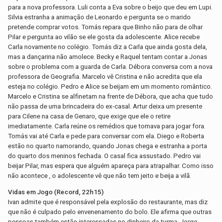
para a nova professora. Luli conta a Eva sobre o beijo que deu em Lupi.
Silvia estranha a animação de Leonardo e pergunta se o marido
pretende comprar votos. Tomás repara que Binho não para de olhar
Pilar e pergunta ao vilão se ele gosta da adolescente. Alice recebe
Carla novamente no colégio. Tomás diz a Carla que ainda gosta dela,
mas a dançarina não amolece. Becky e Raquel tentam contar a Jonas
sobre o problema com a guarda de Carla. Débora conversa com a nova
professora de Geografia. Marcelo vê Cristina e não acredita que ela
esteja no colégio. Pedro e Alice se beijam em um momento romântico.
Marcelo e Cristina se alfinetam na frente de Débora, que acha que tudo
não passa de uma brincadeira do ex-casal. Artur deixa um presente
para Cilene na casa de Genaro, que exige que ele o retire
imediatamente. Carla reúne os remédios que tomava para jogar fora.
Tomás vai até Carla e pede para conversar com ela. Diego e Roberta
estão no quarto namorando, quando Jonas chega e estranha a porta
do quarto dos meninos fechada. O casal fica assustado. Pedro vai
beijar Pilar, mas espera que alguém apareça para atrapalhar. Como isso
não acontece , o adolescente vê que não tem jeito e beija a vilã.
-
Vidas em Jogo (Record, 22h15)
Ivan admite que é responsável pela explosão do restaurante, mas diz
que não é culpado pelo envenenamento do bolo. Ele afirma que outras
pessoas também estão interessadas no dinheiro da turma. Jorge