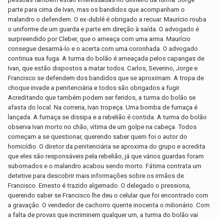
parte para cima de Ivan, mas os bandidos que acompanham o
malandro o defendem. O ex-dublê é obrigado a recuar. Maurício rouba
o uniforme de um guarda e parte em direção à saída. O advogado é
surpreendido por Cleber, que o ameaça com uma arma. Maurício
consegue desarmá-lo e o acerta com uma coronhada. O advogado
continua sua fuga. A turma do bolão é ameaçada pelos capangas de
Ivan, que estão dispostos a matar todos. Carlos, Severino, Jorge e
Francisco se defendem dos bandidos que se aproximam. A tropa de
choque invade a penitenciária e todos são obrigados a fugir.
Acreditando que também podem ser feridos, a turma do bolão se
afasta do local. Na correria, Ivan tropeça. Uma bomba de fumaça é
lançada. A fumaça se dissipa e a rebelião é contida. A turma do bolão
observa Ivan morto no chão, vítima de um golpe na cabeça. Todos
começam a se questionar, querendo saber quem foi o autor do
homicídio. O diretor da penitenciária se aproxima do grupo e acredita
que eles são responsáveis pela rebelião, já que vários guardas foram
subornados e o malandro acabou sendo morto. Fátima contrata um
detetive para descobrir mais informações sobre os irmãos de
Francisco. Ernesto é trazido algemado. O delegado o pressiona,
querendo saber se Francisco lhe deu o celular que foi encontrado com
a gravação. O vendedor de cachorro quente inocenta o milionário. Com
a falta de provas que incriminem qualquer um, a turma do bolão vai