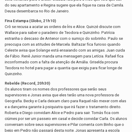
do seu apartamento e Regina sugere que ela fique na casa de Camila.
Deusa desembarca no Rio de Janeiro.
-
Fina Estampa (Globo, 21h10)
Crô se recusa a acatar as ordens de Íris e Alice. Quinzé discute com
Wallace para saber o paradeiro de Teodora e Quinzinho. Patrícia
estranha o descaso de Antenor com o sumiço do sobrinho. Paulo se
preocupa com as atitudes de Marcela. Baltazar fica furioso quando
Celeste avisa que Solange está ensaiando com as amigas. Juan cuida
de Fábio. Renê Junior manda uma mensagem para Letícia. Rafael fica
inconformado com a falta de atenção de Amália. Griselda procura
Teodora no hotel para pagar a quantia que exigiu para ficar longe de
Quinzinho.
Rebelde (Record, 20h30)
Os alunos tiram os nomes dos professores que serão seus
supervisores e Jonas avisa que eles terão uma nova professora de
Geografia. Becky e Carla deixam claro para Raquel não mexer com elas
e a dançarina garante à psiquiatra que irá fazer o tratamento direito.
Roberta e Diego convidam Alice e Pedro para sair. Tomás fica com
ciúmes por ser um passeio em casal e decide convidar Carla. Os alunos
conversam sobre seus supervisores e Pilar comenta com Binho que o
beijo em Pedro não passará desta noite. Jonas apresenta a escola