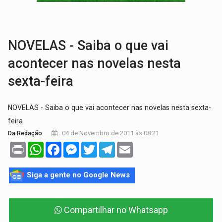
VÍDEO:
Líder religioso é preso por abusar de fiéis sob pretexto de 'pro
LEVANTAMENTO:
Brasil tem uma história marcada por guerras, revoltas e con
NOVELAS - Saiba o que vai
acontecer nas novelas nesta
sexta-feira
NOVELAS - Saiba o que vai acontecer nas novelas nesta sexta-
feira
04 de Novembro de 2011 às 08:21
Da Redação
Print
WhatsApp
Facebook
Messenger
Twitter
Telegram
Email
Siga a gente no Google News
Compartilhar no Whatsapp