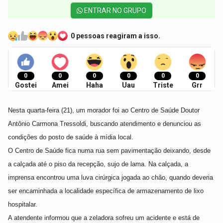
ENTRAR NO GRUPO
0 pessoas reagiram a isso.
0
0
0
0
0
0
Gostei
Amei
Haha
Uau
Triste
Grr
Nesta quarta-feira (21), um morador foi ao Centro de Saúde Doutor
Antônio Carmona Tressoldi, buscando atendimento e denunciou as
condições do posto de saúde à mídia local.
O Centro de Saúde fica numa rua sem pavimentação deixando, desde
a calçada até o piso da recepção, sujo de lama. Na calçada, a
imprensa encontrou uma luva cirúrgica jogada ao chão, quando deveria
ser encaminhada a localidade específica de armazenamento de lixo
hospitalar.
A atendente informou que a zeladora sofreu um acidente e está de