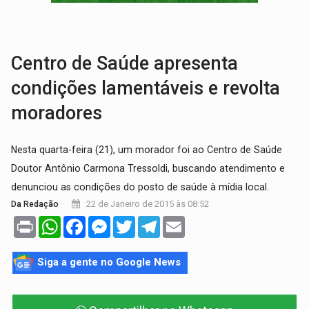
GRAVE:
Homem é esfaqueado no peito durante briga ent
VÍDEO:
Denarc e Receita Federal apreendem 12 kg de skunk e arma que iam
Centro de Saúde apresenta
condições lamentáveis e revolta
moradores
Nesta quarta-feira (21), um morador foi ao Centro de Saúde
Doutor Antônio Carmona Tressoldi, buscando atendimento e
denunciou as condições do posto de saúde à mídia local.
22 de Janeiro de 2015 às 08:52
Da Redação
Print
WhatsApp
Facebook
Messenger
Twitter
Telegram
Email
Siga a gente no Google News