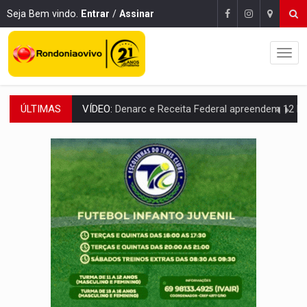
Seja Bem vindo.
Entrar
/
Assinar
ÚLTIMAS
OPERAÇÃO DA PC:
Membros do CV são presos com armas e drogas após c
ENTRADA GRATUITA:
Espetáculo As Marias Somos Nós será apresen
VÍDEO:
Três são presos após furto de motocicleta em frente
CELEBRAÇÃO:
Cerejeiras completa 43 anos de emancipação com progra
SAÚDE:
Anvisa desmente boato sobre presença de plástico ou petr
VÍDEO:
Pitbulls fogem de residência e atacam casal de idosos 
AÇÃO CONJUNTA:
Forças policiais apreendem cerca de 1kg de our
PF ESTÁ APURANDO:
Flávio Bolsonaro escolhe Alfredo Gaspar como vice, alvo de d