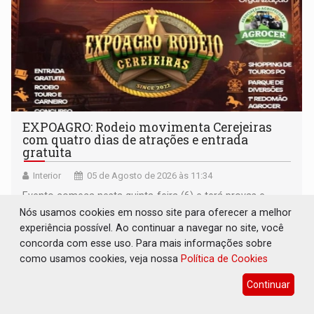
EXPOAGRO: Rodeio movimenta Cerejeiras
com quatro dias de atrações e entrada
gratuita
Interior
05 de Agosto de 2026 às 11:34
Evento começa nesta quinta-feira (6) e terá provas e
competições, parque de diversões, rodeio e shows
Nós usamos cookies em nosso site para oferecer a melhor
experiência possível. Ao continuar a navegar no site, você
concorda com esse uso. Para mais informações sobre
como usamos cookies, veja nossa
Política de Cookies
Continuar