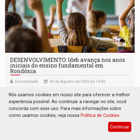
DESENVOLVIMENTO: Ideb avança nos anos
iniciais do ensino fundamental em
Rondônia
Comunidade
06 de Agosto de 2026 às 14:30
Indicadores de 2025 crescem nos anos iniciais do ensino
Nós usamos cookies em nosso site para oferecer a melhor
fundamental e se mantêm nos anos finais; e no ensino
experiência possível. Ao continuar a navegar no site, você
médio
concorda com esse uso. Para mais informações sobre
como usamos cookies, veja nossa
Política de Cookies
Continuar