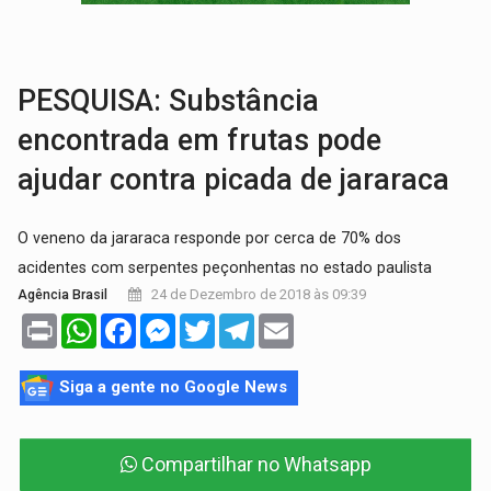
BRASIL CONTRA O CRIME:
Acusado de guardar armas de facção é preso com rev
TRAGÉDIA:
Sobe para cinco o número de mortos em colisão entre carreta e Fia
PESQUISA: Substância
encontrada em frutas pode
ajudar contra picada de jararaca
O veneno da jararaca responde por cerca de 70% dos
acidentes com serpentes peçonhentas no estado paulista
24 de Dezembro de 2018 às 09:39
Agência Brasil
Print
WhatsApp
Facebook
Messenger
Twitter
Telegram
Email
Siga a gente no Google News
Compartilhar no Whatsapp