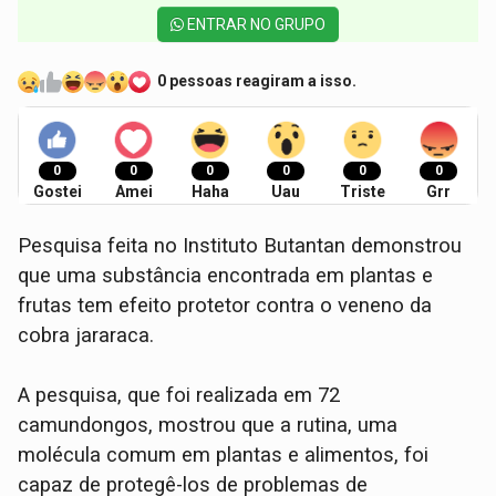
ENTRAR NO GRUPO
0 pessoas reagiram a isso.
0
0
0
0
0
0
Gostei
Amei
Haha
Uau
Triste
Grr
Pesquisa feita no Instituto Butantan demonstrou
que uma substância encontrada em plantas e
frutas tem efeito protetor contra o veneno da
cobra jararaca.
A pesquisa, que foi realizada em 72
camundongos, mostrou que a rutina, uma
molécula comum em plantas e alimentos, foi
capaz de protegê-los de problemas de