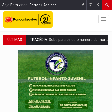
Seja Bem vindo.
Entrar
/
Assinar
ÚLTIMAS
TRANSPORTE DE ARROZ:
MPF assegura cumprimento da legislação sobre transporte d
DEEPFAKE:
Sancionada lei contra violência sexual infantil na inte
COLEGIADO:
Brasil e Rússia discutem energia nuclear, defesa e ciênc
URGENTE:
Colisão entre caminhão e carro deixa quatro mortos e um em est
ENCONTRO:
Amazônia Negra ganha projeção nacional com participação de M
PREVISÃO:
Porto Velho tem chances de chuvas isoladas nesta se
SINDICATOS UNIDOS:
Assembleia Geral delibera greve da educação municip
PROCESSO SELETIVO:
Rondoniaovivo abre oficina de Comunicação com oportunidade