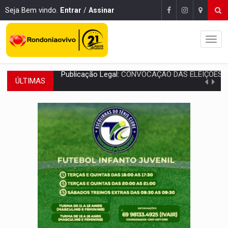
Seja Bem vindo.
Entrar
/
Assinar
ÚLTIMAS
RO EMPREENDEDORA:
2ª edição da feira começa nesta quinta-feira (6) no 
FORTALECIMENTO:
Contratação de novos servidores reforça equipes do Cad Úni
VÍDEO:
Condutor de carro avança cruzamento e deixa motociclista
'OS OLHOS DO BRASIL':
Emanuel Neri transforma indignação e esperança em roc
SOB INVESTIGAÇÃO:
Dentista de PVH é denunciado por transmitir HIV a
ESQUEMA DE FRAUDES:
Polícia Civil deflagra a terceira fase da Oper
ASSESSOR FLAGRADO:
Empresa e ONG que recebeu R$ 12 mi em emendas estão
INFLUENCIARIA ELEIÇÕES:
Justiça Eleitoral manda tirar vídeo com suposta d