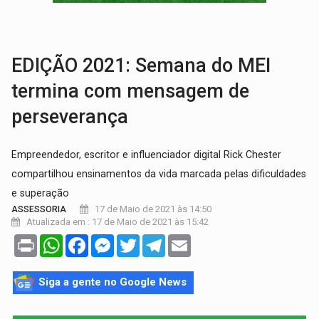
VULGO 'UNIÃO':
Chefe de facção criminosa é preso durante oper
Publicação Legal:
CONVOCAÇÃO DAS ELEIÇÕES: S
EDIÇÃO 2021: Semana do MEI
termina com mensagem de
perseverança
Empreendedor, escritor e influenciador digital Rick Chester
compartilhou ensinamentos da vida marcada pelas dificuldades
e superação
17 de Maio de 2021 às 14:50
ASSESSORIA
Atualizada em : 17 de Maio de 2021 às 15:42
Print
WhatsApp
Facebook
Messenger
Twitter
Telegram
Email
Siga a gente no Google News