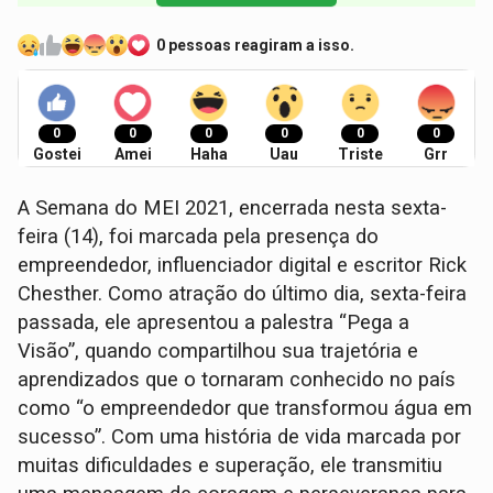
0 pessoas reagiram a isso.
0
0
0
0
0
0
Gostei
Amei
Haha
Uau
Triste
Grr
A Semana do MEI 2021, encerrada nesta sexta-
feira (14), foi marcada pela presença do
empreendedor, influenciador digital e escritor Rick
Chesther. Como atração do último dia, sexta-feira
passada, ele apresentou a palestra “Pega a
Visão”, quando compartilhou sua trajetória e
aprendizados que o tornaram conhecido no país
como “o empreendedor que transformou água em
sucesso”. Com uma história de vida marcada por
muitas dificuldades e superação, ele transmitiu