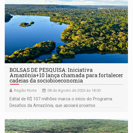
BOLSAS DE PESQUISA: Iniciativa
Amazônia+10 lança chamada para fortalecer
cadeias da sociobioeconomia
Região Norte
08 de Agosto de 2026 às 18:00
Edital de R$ 107 milhões marca o início do Programa
Desafios da Amazônia, que apoiará projetos
desenvolvidos por redes de pesquisa e inovação. A
submissão de pré-propostas poderá ser feita até 1º de
setembro