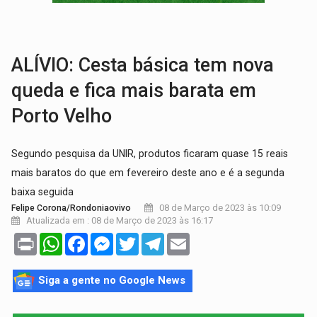
VÍDEO:
Perseguição é registrada no shopping após colombiana furtar ce
LUDOPATIA:
Apostas online começam a afetar produtividade e rotina
ALÍVIO: Cesta básica tem nova
queda e fica mais barata em
Porto Velho
Segundo pesquisa da UNIR, produtos ficaram quase 15 reais
mais baratos do que em fevereiro deste ano e é a segunda
baixa seguida
08 de Março de 2023 às 10:09
Felipe Corona/Rondoniaovivo
Atualizada em : 08 de Março de 2023 às 16:17
Print
WhatsApp
Facebook
Messenger
Twitter
Telegram
Email
Siga a gente no Google News