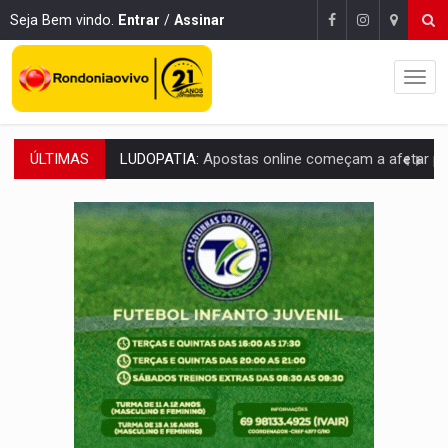
Seja Bem vindo.
Entrar
/
Assinar
ÚLTIMAS
REFLORESTAMENTO:
Plantar árvores não será mais suficiente para comprov
OVNIS NA LUA:
Cientistas alertam para possível base secreta no satélite n
ACABOU COM PEUGEOT:
Incêndio destrói carro que era rebocado para oficina no
VÍDEO:
Ladrão é filmado furtando moto na frente do bar 
BOLSAS DE PESQUISA:
Iniciativa Amazônia+10 lança chamada para fortalecer cadeia
MATERIAL:
Brasil tem grandes reservas de urânio, mas produz pouco e impo
VÍDEO:
Serpente capturada na fábrica da Coca-Cola é devolvid
HOMENAGEM:
Cientistas cassados pelo AI-5 se tornam pesquisadores emér