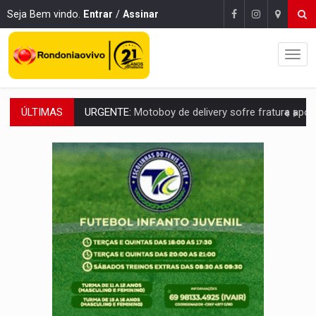
Seja Bem vindo.
Entrar
/
Assinar
ÚLTIMAS
ELEIÇÕES 2026:
Ulisses Guimarães e as nuvens no céu de Rondônia – Por 
DECISÃO REVISADA:
Nunes Marques reduz pena de Acir Gurgacz e declara pun
CONEXÃO RONDONIAOVIVO:
Museólogo Antônio Ocampo lança livro sob
ELEIÇÕES 2026:
Patrimônio de candidata a deputada federal do PL salta R$ 1 m
VÍDEO:
Quadrilha é flagrada com cerca de 200 porções
BAIRRO TEIXEIRÃO:
MPF cobra regularização fundiária da comunid
SUCESSO NA ABERTURA:
2ª Feira Rondônia Empreendedora segue no Espaço Alternativ
REESTRUTURAÇÃO:
Secretário da Seinfra de Porto Velho pede exon