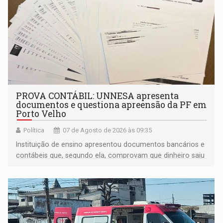
PROVA CONTÁBIL: UNNESA apresenta
documentos e questiona apreensão da PF em
Porto Velho
Política
07 de Agosto de 2026 às 09:35
Instituição de ensino apresentou documentos bancários e
contábeis que, segundo ela, comprovam que dinheiro saiu
de sua própria conta, foi sacado pelo diretor financeiro e
apreendido quando já estava dentro da sede da entidade
— em pleno ano eleitoral em Rondônia