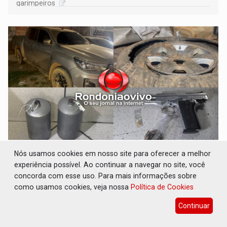
garimpeiros
VÍDEO: Casal de garimpeiros é preso com
Nós usamos cookies em nosso site para oferecer a melhor
mercúrio em estepe, ouro e arma
experiência possível. Ao continuar a navegar no site, você
concorda com esse uso. Para mais informações sobre
Polícia
07 de Agosto de 2026 às 08:41
como usamos cookies, veja nossa
Política de Cookies
Prisão aconteceu após a ponte do rio Madeira
Continuar