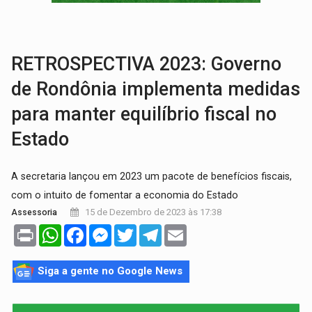
ADAILTON FÚRIA:
Assessoria denuncia suposto ataque com perfis falso
URGENTE:
Motoboy de delivery sofre fratura após mulher avançar
RETROSPECTIVA 2023: Governo
de Rondônia implementa medidas
para manter equilíbrio fiscal no
Estado
A secretaria lançou em 2023 um pacote de benefícios fiscais,
com o intuito de fomentar a economia do Estado
15 de Dezembro de 2023 às 17:38
Assessoria
Print
WhatsApp
Facebook
Messenger
Twitter
Telegram
Email
Siga a gente no Google News