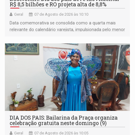
R$ 8,5 bilhões e RO projeta alta de 8,8%
Geral
07 de Agosto de 2026 às 10:10
Data comemorativa se consolida como a quarta mais
relevante do calendário varejista, impulsionada pelo menor
desemprego em 14 anos e pela recuperação da renda
média do trabalhador
DIA DOS PAIS: Bailarina da Praça organiza
celebração gratuita neste domingo (9)
Geral
07 de Agosto de 2026 às 10:05