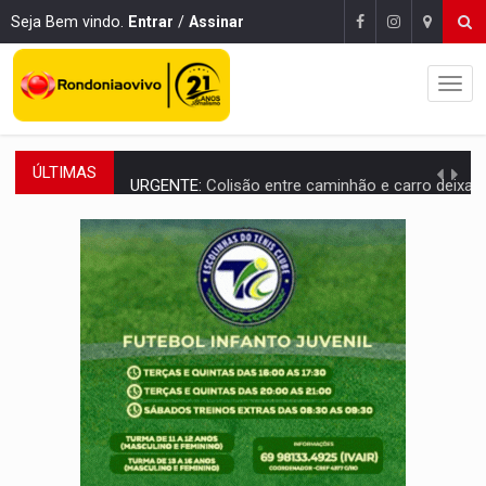
Seja Bem vindo.
Entrar
/
Assinar
ÚLTIMAS
URGENTE:
Colisão entre caminhão e carro deixa quatro mortos e um em est
ENCONTRO:
Amazônia Negra ganha projeção nacional com participação de M
PREVISÃO:
Porto Velho tem chances de chuvas isoladas nesta se
SINDICATOS UNIDOS:
Assembleia Geral delibera greve da educação municip
PROCESSO SELETIVO:
Rondoniaovivo abre oficina de Comunicação com oportunidade
AGOSTO LILÁS:
MPRO lança de portal e promove reflexão sobre trajetória da Le
REGULARIZAÇÃO:
Refis 2026 segue até o fim do ano para regulariz
ROLIM DE MOURA:
Programa da Energisa beneficia 60 famílias com geladeiras e