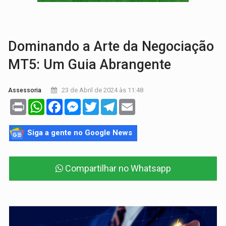
DEEPFAKE:
Sancionada lei contra violência sexual infantil na inte
COLEGIADO:
Brasil e Rússia discutem energia nuclear, defesa e ciênc
Dominando a Arte da Negociação
MT5: Um Guia Abrangente
23 de Abril de 2024 às 11:48
Assessoria
Print
WhatsApp
Facebook
Messenger
Twitter
Telegram
Email
Siga a gente no Google News
Compartilhar no Whatsapp