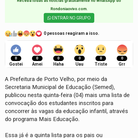
Receba todas as notícias gratuitamente no WhatsApp do
Rondoniaovivo.com.​
ENTRAR NO GRUPO
0 pessoas reagiram a isso.
0
0
0
0
0
0
Gostei
Amei
Haha
Uau
Triste
Grr
A Prefeitura de Porto Velho, por meio da
Secretaria Municipal de Educação (Semed),
publicou nesta quinta-feira (04) mais uma lista de
convocação dos estudantes inscritos para
concorrer às vagas da educação infantil, através
do programa Mais Educação.
Essa já é a quinta lista para os pais ou