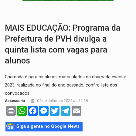
BRASIL CONTRA O CRIME:
Acusado de guardar armas de facção é preso com rev
TRAGÉDIA:
Sobe para cinco o número de mortos em colisão entre carreta e Fia
MAIS EDUCAÇÃO: Programa da
Prefeitura de PVH divulga a
quinta lista com vagas para
alunos
Chamada é para os alunos matriculados na chamada escolar
2023, realizada no final do ano passado; confira lista dos
convocados
04 de Julho de 2024 às 11:28
Assessoria
Print
WhatsApp
Facebook
Messenger
Twitter
Telegram
Email
Siga a gente no Google News