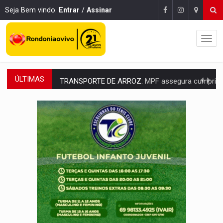
Seja Bem vindo.
Entrar
/
Assinar
ÚLTIMAS
TRANSPORTE DE ARROZ:
MPF assegura cumprimento da legislação sobre transporte d
DEEPFAKE:
Sancionada lei contra violência sexual infantil na inte
COLEGIADO:
Brasil e Rússia discutem energia nuclear, defesa e ciênc
URGENTE:
Colisão entre caminhão e carro deixa quatro mortos e um em est
ENCONTRO:
Amazônia Negra ganha projeção nacional com participação de M
PREVISÃO:
Porto Velho tem chances de chuvas isoladas nesta se
SINDICATOS UNIDOS:
Assembleia Geral delibera greve da educação municip
PROCESSO SELETIVO:
Rondoniaovivo abre oficina de Comunicação com oportunidade