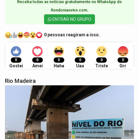
Receba todas as notícias gratuitamente no WhatsApp do
Rondoniaovivo.com.​
ENTRAR NO GRUPO
0 pessoas reagiram a isso.
0
0
0
0
0
0
Gostei
Amei
Haha
Uau
Triste
Grr
Rio Madeira