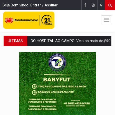
Seja Bem vindo.
Entrar
/
Assinar
ÚLTIMAS
EXPANSÃO:
Grupo Nova Era amplia presença em PVH e transforma Aramix em
ROTA GLOBAL:
PCC amplia presença internacional e transforma Brasil em cor
CONEXÃO RONDONIAOVIVO:
Museólogo Antônio Ocampo conduz a história de uma
EXTENSÃO DE DANOS:
Ferroviários pedem ao Iphan recuperação de área atingid
'XANDY DO MOTOCROSS':
Pai morre em acidente na BR-364 duas semanas após condena
PESO DO VOTO:
Cinco maiores colégios eleitorais concentram 53,7% dos v
COLUNA SEMANAL:
Largada foi dada e candidatos ao Governo de RO partem 
SOB SUSPEITA:
Entrega de 286 máquinas em Rondônia coincide com investig