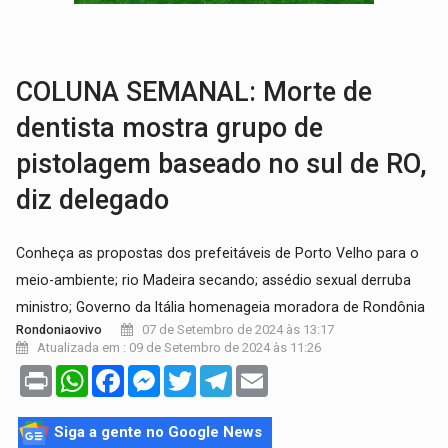
ARTIGO:
Reter até 50% no distrato imobiliário é legal, mas não pode 
DO HOSPITAL AO CAMPO:
Veja as mais de 200 ações de Marcos Rogé
COLUNA SEMANAL: Morte de
dentista mostra grupo de
pistolagem baseado no sul de RO,
diz delegado
Conheça as propostas dos prefeitáveis de Porto Velho para o
meio-ambiente; rio Madeira secando; assédio sexual derruba
ministro; Governo da Itália homenageia moradora de Rondônia
07 de Setembro de 2024 às 13:17
Rondoniaovivo
Atualizada em : 09 de Setembro de 2024 às 11:26
Print
WhatsApp
Facebook
Messenger
Twitter
Telegram
Email
Siga a gente no Google News