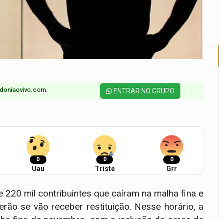
doniaovivo.com.​
ENTRAR NO GRUPO
0
0
0
Uau
Triste
Grr
de 220 mil contribuintes que caíram na malha fina e
rão se vão receber restituição. Nesse horário, a