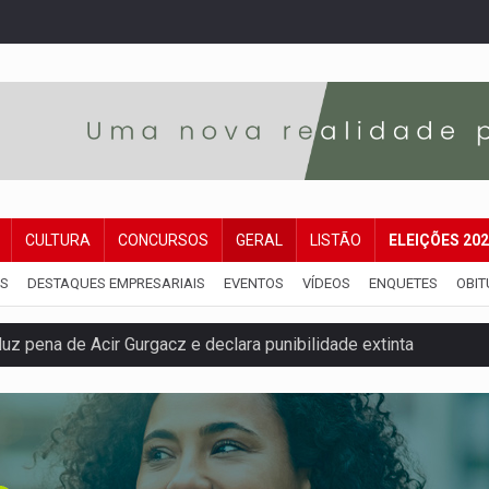
CULTURA
CONCURSOS
GERAL
LISTÃO
ELEIÇÕES 20
IS
DESTAQUES EMPRESARIAIS
EVENTOS
VÍDEOS
ENQUETES
OBIT
 pena de Acir Gurgacz e declara punibilidade extinta
Antônio Ocampo lança livro sobre a Madeira-Mamoré
a deputada federal do PL salta R$ 1 mil para R$ 155 mil
e 200 porções de drogas