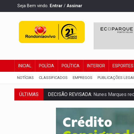
Seja Bem vindo.
Entrar
/
Assinar
INICIAL
POLÍCIA
POLÍTICA
INTERIOR
ESPORTES
NOTÍCIAS
CLASSIFICADOS
EMPREGOS
PUBLICAÇÕES LEGA
ÚLTIMAS
DECISÃO REVISADA:
Nunes Marques reduz
CONEXÃO RONDONIAOVIVO:
Museólogo 
ELEIÇÕES 2026:
Patrimônio de candidata 
VÍDEO:
Quadrilha é flagrada com cerca d