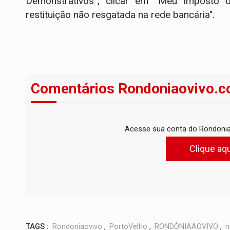
Demonstrativos”, clicar em “Meu Imposto d
restituição não resgatada na rede bancária".
Comentários Rondoniaovivo.c
Acesse sua conta do Rondonia
Clique aqu
TAGS :
Rondoniaovivo
,
PortoVelho
,
RONDÔNIAAOVIVO
,
n