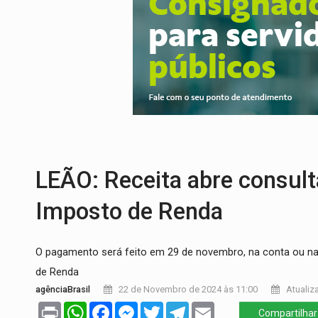
BAIRRO TEIXEIRÃO:
MPF cobra regulariz
SUCESSO NA ABERTURA:
2ª Feira Rondô
REESTRUTURAÇÃO:
Secretário da Seinfr
SAÚDE INDÍGENA:
Pirahã terão consulta
ECONOMIA:
Dia dos pais deve movimentar
ELEIÇÕES 2026:
Ulisses Guimarães e as 
LEÃO: Receita abre consulta
Imposto de Renda
O pagamento será feito em 29 de novembro, na conta ou na
de Renda
agênciaBrasil
22 de Novembro de 2024 às 11:00
Atualiz
Print
WhatsApp
Facebook
Messenger
Twitter
Telegram
Email
Compartilhar