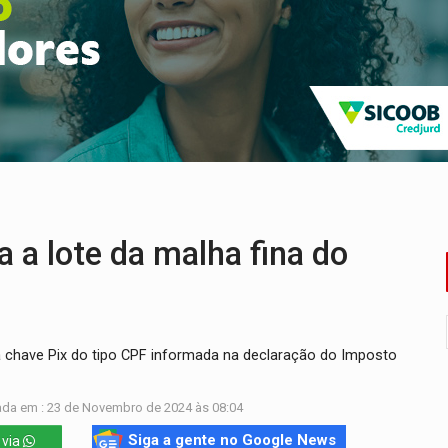
ação fundiária da comunidade Nova Colina
nia Empreendedora segue no Espaço Alternativo com entrada gra
a de Porto Velho pede exoneração do cargo
s e exames especializados durante expedição do SUS
 R$ 8,5 bilhões e RO projeta alta de 8,8%
nuvens no céu de Rondônia – Por Daniel Pereira
 a lote da malha fina do
 chave Pix do tipo CPF informada na declaração do Imposto
ada em : 23 de Novembro de 2024 às 08:04
Siga a gente no Google News
 via