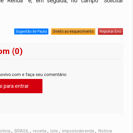
e Renda” e, em seguida, no campo "Solicitar
Sugestão de Pauta
Direito ao esquecimento
Reportar Erro
om (0)
ovivo.com e faça seu comentário
i para entrar
otícia
,
BRASIL
,
receita
,
lote
,
impostoderenda
,
Notícia