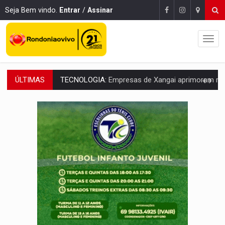
Seja Bem vindo.
Entrar
/
Assinar
ÚLTIMAS
PROTEGE A TERRA:
China descobre como explodir asteroide com bomba n
VÍDEO:
Motociclista morre após bater na traseira de camin
PARECE UM NUGGET:
Essa receita com frango virou o meu ja
EMPREENDEDORISMO:
7 negócios que podem começar com pouco dinheiro e vi
GIGANTE DA AMÉRICA:
Brasil reúne dimensão continental e posição estratégic
INDEPENDÊNCIA:
10 dicas importantes para quem quer mo
VARCENA:
Cientistas descobrem nova espécie de rã em florestas alagada
BARGANHA:
Vai comprar celular usado? Veja como consultar o a