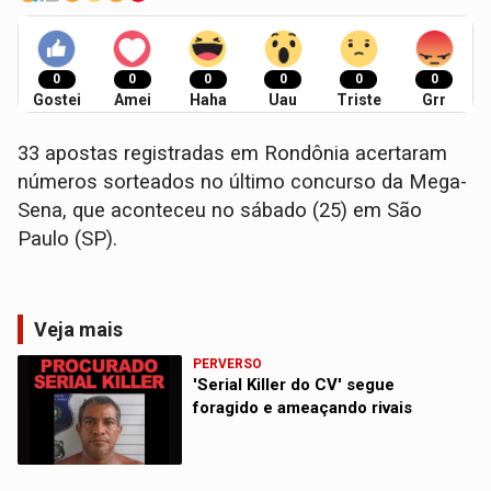
0
0
0
0
0
0
Gostei
Amei
Haha
Uau
Triste
Grr
33 apostas registradas em Rondônia acertaram
números sorteados no último concurso da Mega-
Sena, que aconteceu no sábado (25) em São
Paulo (SP).
Veja mais
PERVERSO
'Serial Killer do CV' segue
foragido e ameaçando rivais