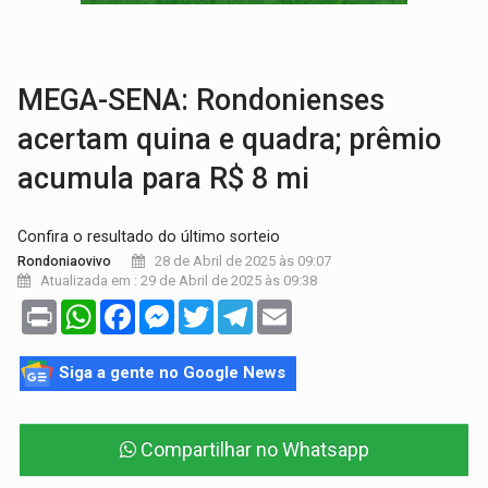
AMOR PERDIDO DÓI:
Luto amoroso não tem prazo, mas exige aten
TECNOLOGIA:
Empresas de Xangai aprimoram robôs de IA incorporada em 
MEGA-SENA: Rondonienses
acertam quina e quadra; prêmio
acumula para R$ 8 mi
Confira o resultado do último sorteio
28 de Abril de 2025 às 09:07
Rondoniaovivo
Atualizada em : 29 de Abril de 2025 às 09:38
Print
WhatsApp
Facebook
Messenger
Twitter
Telegram
Email
Siga a gente no Google News
Compartilhar no Whatsapp