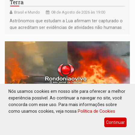
Terra
Brasil e Mundo
08 de Agosto de 2026 às 19:00
Astrônomos que estudam a Lua afirmam ter capturado o
que acreditam ser evidências de atividades não humanas
tecnologicamente avançadas (OVNIs) na Lua e em sua
órbita
Nós usamos cookies em nosso site para oferecer a melhor
experiência possível. Ao continuar a navegar no site, você
concorda com esse uso. Para mais informações sobre
como usamos cookies, veja nossa
Política de Cookies
ACABOU COM PEUGEOT: Incêndio destrói
carro que era rebocado para oficina no
Continuar
Centro de Porto Velho