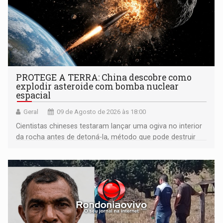
PROTEGE A TERRA: China descobre como
explodir asteroide com bomba nuclear
espacial
Geral
09 de Agosto de 2026 às 18:00
Cientistas chineses testaram lançar uma ogiva no interior
da rocha antes de detoná-la, método que pode destruir
corpos capazes de ameaçar a Terra