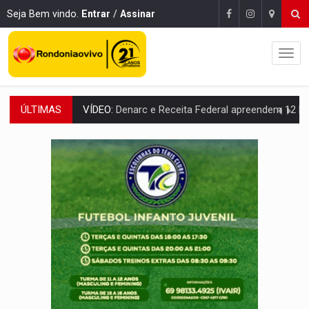
Seja Bem vindo.
Entrar
/
Assinar
ÚLTIMAS
OPERAÇÃO DA PC:
Membros do CV são presos com armas e drogas após c
ENTRADA GRATUITA:
Espetáculo As Marias Somos Nós será apresen
VÍDEO:
Três são presos após furto de motocicleta em frente
CELEBRAÇÃO:
Cerejeiras completa 43 anos de emancipação com progra
SAÚDE:
Anvisa desmente boato sobre presença de plástico ou petr
VÍDEO:
Pitbulls fogem de residência e atacam casal de idosos 
AÇÃO CONJUNTA:
Forças policiais apreendem cerca de 1kg de our
PF ESTÁ APURANDO:
Flávio Bolsonaro escolhe Alfredo Gaspar como vice, alvo de d