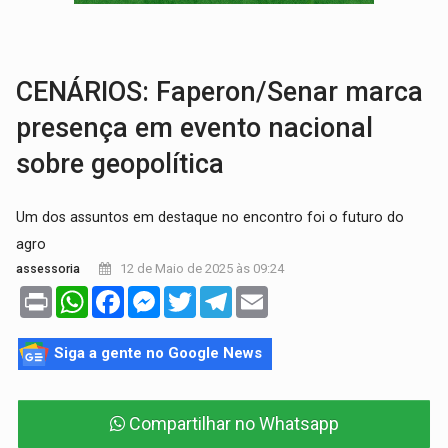
GRAVE:
Homem é esfaqueado no peito durante briga ent
VÍDEO:
Denarc e Receita Federal apreendem 12 kg de skunk e arma que iam
CENÁRIOS: Faperon/Senar marca
presença em evento nacional
sobre geopolítica
Um dos assuntos em destaque no encontro foi o futuro do
agro
12 de Maio de 2025 às 09:24
assessoria
Print
WhatsApp
Facebook
Messenger
Twitter
Telegram
Email
Siga a gente no Google News
Compartilhar no Whatsapp