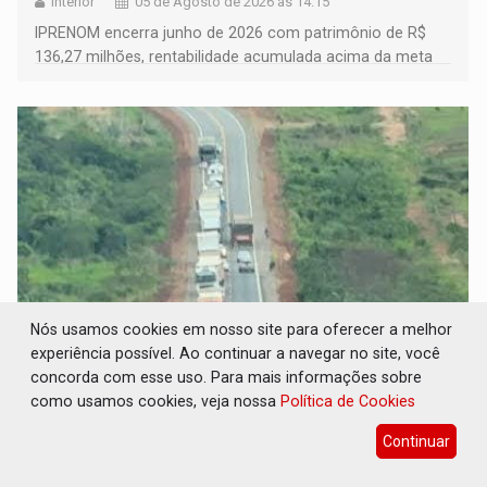
Interior
05 de Agosto de 2026 às 14:15
IPRENOM encerra junho de 2026 com patrimônio de R$
136,27 milhões, rentabilidade acumulada acima da meta
atuarial e trajetória consistente de crescimento
Nós usamos cookies em nosso site para oferecer a melhor
experiência possível. Ao continuar a navegar no site, você
ALERTA NA BR-364: Acidente deixa pista
concorda com esse uso. Para mais informações sobre
interrompida na região de Pimenta Bueno
como usamos cookies, veja nossa
Política de Cookies
Polícia
05 de Agosto de 2026 às 13:18
Continuar
​Motoristas que trafegam pelo trecho devem redobrar a
atenção e respeitar a sinalização