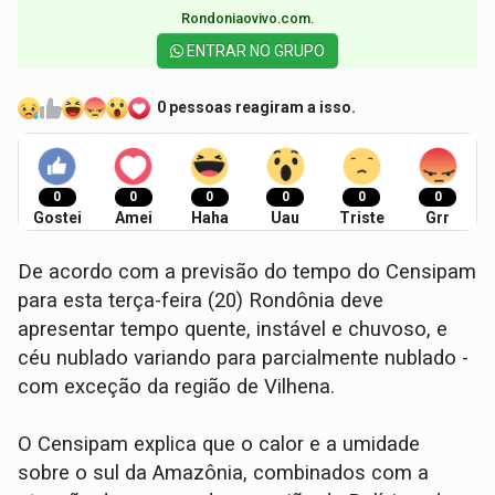
Rondoniaovivo.com.​
ENTRAR NO GRUPO
0 pessoas reagiram a isso.
0
0
0
0
0
0
Gostei
Amei
Haha
Uau
Triste
Grr
De acordo com a previsão do tempo do Censipam
para esta terça-feira (20) Rondônia deve
apresentar tempo quente, instável e chuvoso, e
céu nublado variando para parcialmente nublado -
com exceção da região de Vilhena.
O Censipam explica que o calor e a umidade
sobre o sul da Amazônia, combinados com a