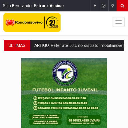
Seja Bem vindo.
Entrar
/
Assinar
ÚLTIMAS
DO HOSPITAL AO CAMPO:
Veja as mais de 200 ações de Marcos Rogé
EXPANSÃO:
Grupo Nova Era amplia presença em PVH e transforma Aramix em
ROTA GLOBAL:
PCC amplia presença internacional e transforma Brasil em cor
CONEXÃO RONDONIAOVIVO:
Museólogo Antônio Ocampo conduz a história de uma
EXTENSÃO DE DANOS:
Ferroviários pedem ao Iphan recuperação de área atingid
VARIANDO O CARDÁPIO:
Veja essa receita de carne assada para o a
PREJUÍZO AOS ESTUDANTES:
Greve dos professores em PVH é considerada 
POSSESSÃO DE DEBORAH LOGAN:
Terror mistura mistério e filmagens quase