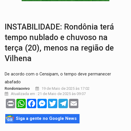
SOB SUSPEITA:
Entrega de 286 máquinas em Rondônia coincide com investig
ARTIGO:
Reter até 50% no distrato imobiliário é legal, mas não pode 
INSTABILIDADE: Rondônia terá
tempo nublado e chuvoso na
terça (20), menos na região de
Vilhena
De acordo com o Censipam, o tempo deve permanecer
abafado
19 de Maio de 2025 às 17:02
Rondoniaovivo
Atualizada em : 21 de Maio de 2025 às 09:07
Print
WhatsApp
Facebook
Messenger
Twitter
Telegram
Email
Siga a gente no Google News