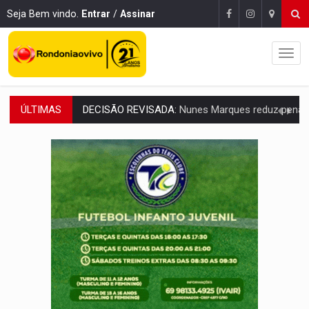
Seja Bem vindo.
Entrar
/
Assinar
ÚLTIMAS
CONEXÃO RONDONIAOVIVO:
Museólogo Antônio Ocampo lança livro sob
ELEIÇÕES 2026:
Patrimônio de candidata a deputada federal do PL salta R$ 1 m
VÍDEO:
Quadrilha é flagrada com cerca de 200 porções
BAIRRO TEIXEIRÃO:
MPF cobra regularização fundiária da comunid
SUCESSO NA ABERTURA:
2ª Feira Rondônia Empreendedora segue no Espaço Alternativ
REESTRUTURAÇÃO:
Secretário da Seinfra de Porto Velho pede exon
SAÚDE INDÍGENA:
Pirahã terão consultas e exames especializados durante 
ECONOMIA:
Dia dos pais deve movimentar R$ 8,5 bilhões e RO projet