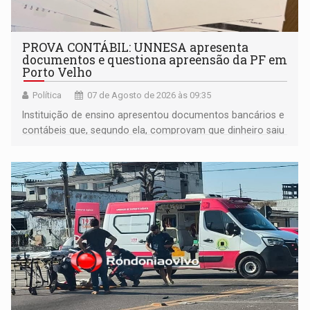
PROVA CONTÁBIL: UNNESA apresenta
documentos e questiona apreensão da PF em
Porto Velho
Política
07 de Agosto de 2026 às 09:35
Instituição de ensino apresentou documentos bancários e
contábeis que, segundo ela, comprovam que dinheiro saiu
de sua própria conta, foi sacado pelo diretor financeiro e
apreendido quando já estava dentro da sede da entidade
— em pleno ano eleitoral em Rondônia