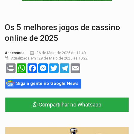
ELEIÇÕES 2026:
Ulisses Guimarães e as nuvens no céu de Rondônia – Por 
DECISÃO REVISADA:
Nunes Marques reduz pena de Acir Gurgacz e declara pun
Os 5 melhores jogos de cassino
online de 2025
26 de Maio de 2025 às 11:40
Assessoria
Atualizada em : 29 de Maio de 2025 às 10:22
Print
WhatsApp
Facebook
Messenger
Twitter
Telegram
Email
Siga a gente no Google News
Compartilhar no Whatsapp