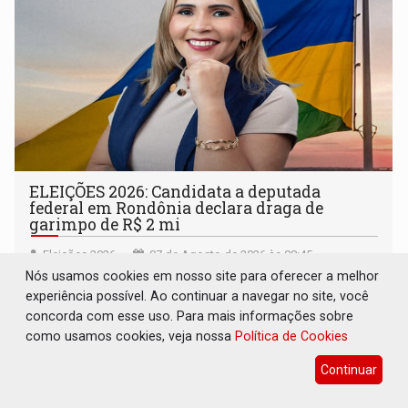
ELEIÇÕES 2026: Candidata a deputada
federal em Rondônia declara draga de
garimpo de R$ 2 mi
Eleições 2026
07 de Agosto de 2026 às 08:45
Nós usamos cookies em nosso site para oferecer a melhor
Tânia Sena é vice-presidente de uma associação de
experiência possível. Ao continuar a navegar no site, você
garimpeiros
concorda com esse uso. Para mais informações sobre
como usamos cookies, veja nossa
Política de Cookies
Continuar