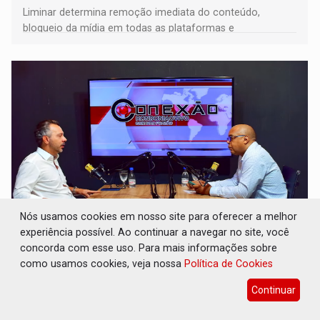
Liminar determina remoção imediata do conteúdo,
bloqueio da mídia em todas as plataformas e
identificação do autor da publicação
Nós usamos cookies em nosso site para oferecer a melhor
experiência possível. Ao continuar a navegar no site, você
CONEXÃO RONDONIAOVIVO: Marcio Barreto,
pres. da ABAV-RO, alerta sobre golpes na
concorda com esse uso. Para mais informações sobre
compra de passagens
como usamos cookies, veja nossa
Política de Cookies
Geral
06 de Agosto de 2026 às 12:00
Continuar
Ele falou também sobre o 7º Salão do Turismo, em Porto