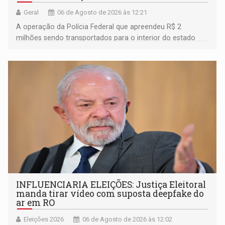
Geral
06 de Agosto de 2026 às 12:21
A operação da Polícia Federal que apreendeu R$ 2
milhões sendo transportados para o interior do estado
movimentou o meio político pela clara e inequívoca
ligação do suspeito com um deputado federal do União
Brasil por Rondônia
INFLUENCIARIA ELEIÇÕES: Justiça Eleitoral
manda tirar vídeo com suposta deepfake do
ar em RO
Eleições 2026
06 de Agosto de 2026 às 12:02