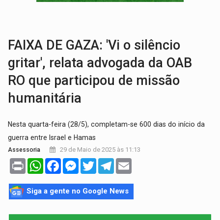
URGENTE:
Acidente envolve cinco veículos em obra de recapeamen
FAIXA DE GAZA: 'Vi o silêncio
gritar', relata advogada da OAB
RO que participou de missão
humanitária
Nesta quarta-feira (28/5), completam-se 600 dias do início da
guerra entre Israel e Hamas
29 de Maio de 2025 às 11:13
Assessoria
Print
WhatsApp
Facebook
Messenger
Twitter
Telegram
Email
Siga a gente no Google News