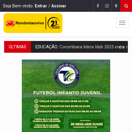
Seja Bem vindo.
Entrar
/
Assinar
EDUCAÇÃO:
Corumbiara lidera Ideb 2025 entre redes municipai
ÚLTIMAS
COMPETIÇÕES:
Joer 2026 inicia fases regionais e reúne mais de 7,3 mil
PERIGO:
Moradores denunciam escuridão e insegurança na Estrada d
COLIGAÇÃO:
Reabertura de ação no TSE pode resultar em cassação de prefeita 
INCLUSÃO:
APAE Porto Velho abre inscrições para 
CLUBE DOS R$ 00,00:
21 candidatos declaram patrimônio zero em Rondônia na
VIOLÊNCIA VICÁRIA:
MPRO obtém condenação de réu a 21 anos de prisão em 
INDISPONÍVEL:
Transparência do Cinderondônia apresenta indisponibilida
AMPLIAÇÃO:
IGs de Rondônia entram em programa internacional para ac