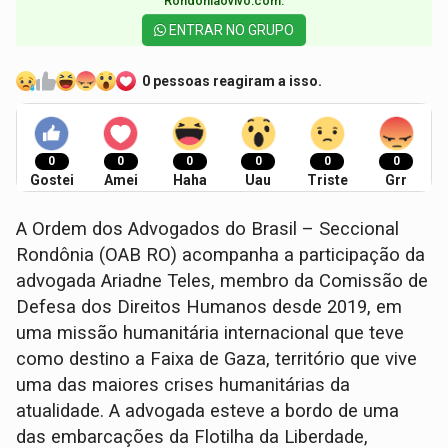
Rondoniaovivo.com.​
ENTRAR NO GRUPO
0 pessoas reagiram a isso.
0
0
0
0
0
0
Gostei
Amei
Haha
Uau
Triste
Grr
A Ordem dos Advogados do Brasil – Seccional
Rondônia (OAB RO) acompanha a participação da
advogada Ariadne Teles, membro da Comissão de
Defesa dos Direitos Humanos desde 2019, em
uma missão humanitária internacional que teve
como destino a Faixa de Gaza, território que vive
uma das maiores crises humanitárias da
atualidade. A advogada esteve a bordo de uma
das embarcações da Flotilha da Liberdade,