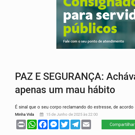
VÍDEO:
Colisão entre motos deixa dois f
SOLIDARIEDADE:
Cadelinha com câncer 
DESAPARECIDO:
Família procura por ca
CASO MATHEUS:
DHPP se mobiliza para 
DÉFICIT DE MANDATO:
Contas do govern
CONEXÃO RONDONIAOVIVO:
Marcio Barr
PAZ E SEGURANÇA: Achávam
apenas um mau hábito
É sinal que o seu corpo reclamando do estresse, de acord
Minha Vida
15 de Junho de 2025 às 22:00
Print
WhatsApp
Facebook
Messenger
Twitter
Telegram
Email
Compartilhar