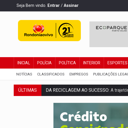
Seja Bem vindo.
Entrar
/
Assinar
INICIAL
POLÍCIA
POLÍTICA
INTERIOR
ESPORTES
NOTÍCIAS
CLASSIFICADOS
EMPREGOS
PUBLICAÇÕES LEGA
ÚLTIMAS
DA RECICLAGEM AO SUCESSO:
A trajet
'RIO OMERÊ':
MPF pede condenação do Ban
INFRAESTRUTURA:
Vilhena realiza audi
SEM SISTEMA:
Falha afeta atendimentos