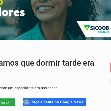
eridos próximo ao Skate Parque
precisa de ajuda em PVH
chorrinho desaparecido em PVH
tentar localizar corpo de rapaz desaparecido
o de Rondônia expõem meta negativa e passivos ocultos
eto, pres. da ABAV-RO, alerta sobre golpes na compra de pass
os que dormir tarde era
o com um especialista em ansiedade
Siga a gente no Google News
 via