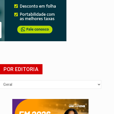
agens
POR EDITORIA