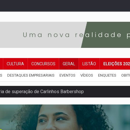
CULTURA
CONCURSOS
GERAL
LISTÃO
ELEIÇÕES 20
IS
DESTAQUES EMPRESARIAIS
EVENTOS
VÍDEOS
ENQUETES
OBIT
ória de superação de Carlinhos Barbershop
co do Brasil por financiar atividade pecuária em TI
ência pública sobre modernização da BR-364
 na Policlínica Oswaldo Cruz