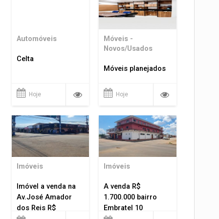
Automóveis
Móveis -
Novos/Usados
Celta
Móveis planejados
Hoje
Hoje
Imóveis
Imóveis
Imóvel a venda na
A venda R$
Av.José Amador
1.700.000 bairro
dos Reis R$
Embratel 10
1.400.000
apartamentos!