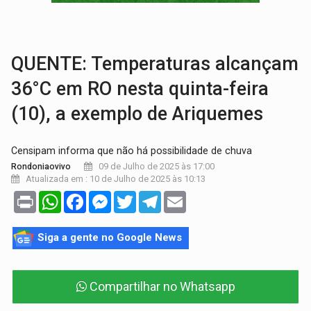
BARREIRA NATURAL:
Desmate da Amazônia corta chuvas no Sul e ameaça produção
:
Anvisa libera venda de medicamentos pela Shopee, mas mantém 
QUENTE: Temperaturas alcançam
36°C em RO nesta quinta-feira
(10), a exemplo de Ariquemes
Censipam informa que não há possibilidade de chuva
09 de Julho de 2025 às 17:00
Rondoniaovivo
Atualizada em : 10 de Julho de 2025 às 10:13
Print
WhatsApp
Facebook
Messenger
Twitter
Telegram
Email
Siga a gente no Google News
Compartilhar no Whatsapp