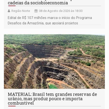
cadeias da sociobioeconomia
Região Norte
08 de Agosto de 2026 às 18:00
Edital de R$ 107 milhões marca o início do Programa
Desafios da Amazônia, que apoiará projetos
desenvolvidos por redes de pesquisa e inovação. A
submissão de pré-propostas poderá ser feita até 1º de
setembro
MATERIAL: Brasil tem grandes reservas de
urânio, mas produz pouco e importa
combustível