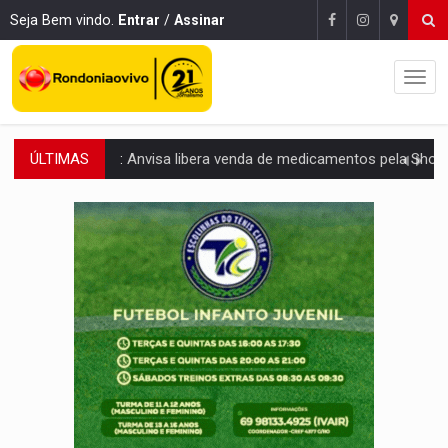
Seja Bem vindo.
Entrar
/
Assinar
ÚLTIMAS
MAIS RIGOR:
Nova lei endurece punição por abuso sexual contra crian
POLUIÇÃO E RISCOS:
Retirada de fiação irregular avança no país e em PVH p
VÍDEO:
Armado com machado, homem ameaça matar sobrinha grávida e com
TRIBUNAL DO CRIME:
Homem é espancado por facção criminosa 
VÍDEO:
Perseguição é registrada no shopping após colombiana furtar ce
LUDOPATIA:
Apostas online começam a afetar produtividade e rotina
REFLORESTAMENTO:
Plantar árvores não será mais suficiente para comprov
OVNIS NA LUA:
Cientistas alertam para possível base secreta no satélite n