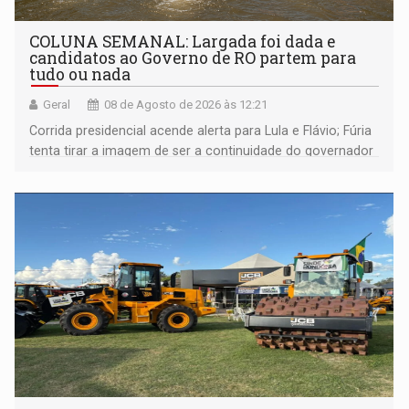
COLUNA SEMANAL: Largada foi dada e
candidatos ao Governo de RO partem para
tudo ou nada
Geral
08 de Agosto de 2026 às 12:21
Corrida presidencial acende alerta para Lula e Flávio; Fúria
tenta tirar a imagem de ser a continuidade do governador
Marcos Rocha; ex-prefeito Hildon Chaves parece ainda
não ter entrado no modo eleição; ABAV faz evento em
Porto Velho