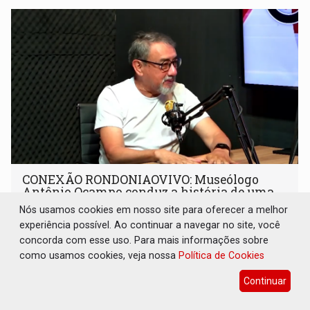
CONEXÃO RONDONIAOVIVO: Museólogo
Antônio Ocampo conduz a história de uma
ferrovia desgovernada
Nós usamos cookies em nosso site para oferecer a melhor
experiência possível. Ao continuar a navegar no site, você
Cultura
08 de Agosto de 2026 às 09:05
concorda com esse uso. Para mais informações sobre
Novo livro faz registro documental da Estrada de Ferro
como usamos cookies, veja nossa
Política de Cookies
Madeira-Mamoré (EFMM)
Continuar