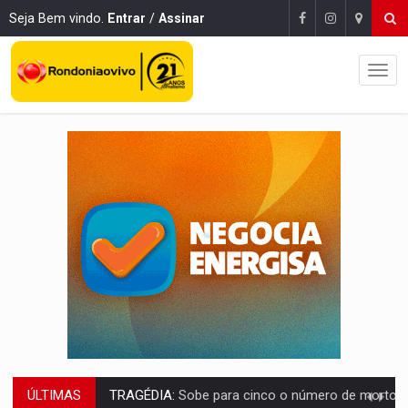
Seja Bem vindo.
Entrar
/
Assinar
ÚLTIMAS
TRANSPORTE DE ARROZ:
MPF assegura cumprimento da legislação sobre transporte d