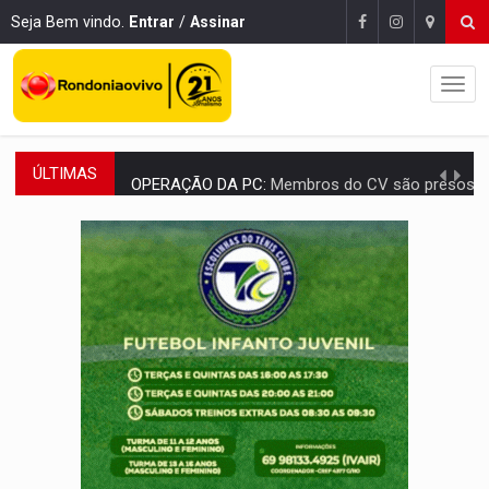
Seja Bem vindo.
Entrar
/
Assinar
ÚLTIMAS
OPERAÇÃO DA PC:
Membros do CV são presos com armas e drogas após c
ENTRADA GRATUITA:
Espetáculo As Marias Somos Nós será apresen
VÍDEO:
Três são presos após furto de motocicleta em frente
CELEBRAÇÃO:
Cerejeiras completa 43 anos de emancipação com progra
SAÚDE:
Anvisa desmente boato sobre presença de plástico ou petr
VÍDEO:
Pitbulls fogem de residência e atacam casal de idosos 
AÇÃO CONJUNTA:
Forças policiais apreendem cerca de 1kg de our
PF ESTÁ APURANDO:
Flávio Bolsonaro escolhe Alfredo Gaspar como vice, alvo de d