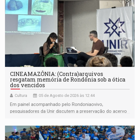
CINEAMAZÔNIA: (Contra)arquivos
resgatam memória de Rondônia sob a ótica
dos vencidos
Cultura
05 de Agosto de 2026 às 12:44
Em painel acompanhado pelo Rondoniaovivo,
pesquisadores da Unir discutem a preservação do acervo
do século 20 e o legado de Sílvio Tendler, que defendia a
memória como bússola para o futuro