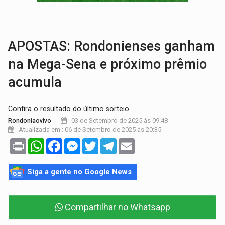
GRAVE:
Homem é esfaqueado no peito durante briga ent
VÍDEO:
Denarc e Receita Federal apreendem 12 kg de skunk e arma que iam
APOSTAS: Rondonienses ganham
na Mega-Sena e próximo prêmio
acumula
Confira o resultado do último sorteio
03 de Setembro de 2025 às 09:48
Rondoniaovivo
Atualizada em : 06 de Setembro de 2025 às 20:35
Print
WhatsApp
Facebook
Messenger
Twitter
Telegram
Email
Siga a gente no Google News
Compartilhar no Whatsapp