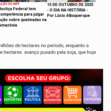
AÇÃO DO MPF
15 DE OUTUBRO DE 2025
Justiça Federal tem
- O DIA NA HISTÓRIA -
competência para julgar
Por Lúcio Albuquerque
ação sobre queimadas na
Amazônia
milhões de hectares no período, enquanto a
 de hectares avanço puxado pela soja, que hoje