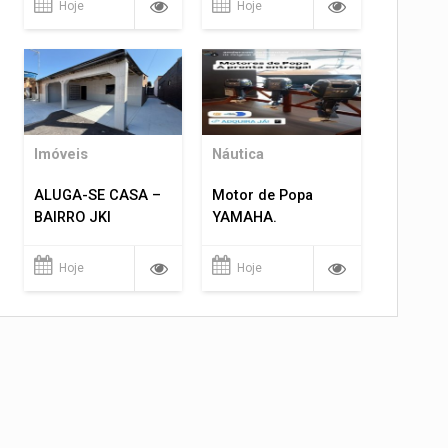
Hoje
Hoje
Imóveis
Náutica
ALUGA-SE CASA –
Motor de Popa
BAIRRO JKI
YAMAHA.
Hoje
Hoje