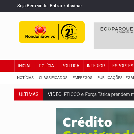
Seja Bem vindo.
Entrar
/
Assinar
INICIAL
POLÍCIA
POLÍTICA
INTERIOR
ESPORTES
NOTÍCIAS
CLASSIFICADOS
EMPREGOS
PUBLICAÇÕES LEGA
ÚLTIMAS
VÍDEO:
FTICCO e Força Tática prendem 
INCLUSÃO:
Prefeitura fortalece parceri
DEFESA:
Exército testa inovações no com
TEMAS SOCIOAMBIENTAIS:
Em Itapuã d