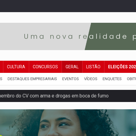
CULTURA
CONCURSOS
GERAL
LISTÃO
ELEIÇÕES 20
IS
DESTAQUES EMPRESARIAIS
EVENTOS
VÍDEOS
ENQUETES
OBIT
membro do CV com arma e drogas em boca de fumo
a com a APAE para ampliar ações voltadas a PCD's
bate a drones durante exercício antiaéreo
o Oeste, CINEMAZÔNIA leva cinema amazônico a estudantes na