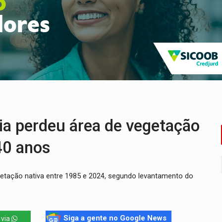
ado (8) de calor intenso e tempo firme
e espera, asfalto chega ao bairro Nova Esperança
na programação do Festival de Dança de Joinville
rro de digitação' em declaração de patrimônio de R$ 29 mi
 pelo adicional de incentivo com efeitos retroativos
veitar o fim de semana em Porto Velho
perdeu área de vegetação
40 anos
getação nativa entre 1985 e 2024, segundo levantamento do
Siga a gente no Google News
 via