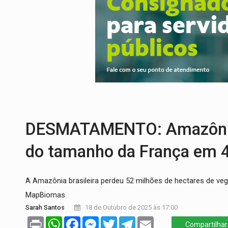
PREVISÃO:
Interior de Rondônia terá sáb
INFRAESTRUTURA:
Após quase 30 anos d
A ILHA:
Coreografia de Rondônia estreia 
ELEIÇÕES 2026:
Sgt. Mouza esclarece 'e
JUDICIÁRIO:
Sinjur parabeniza servidores
LAZER:
Seis lugares gratuitos para apro
DESMATAMENTO: Amazônia 
do tamanho da França em 
A Amazônia brasileira perdeu 52 milhões de hectares de ve
MapBiomas
Sarah Santos
18 de Outubro de 2025 às 17:00
Print
WhatsApp
Facebook
Messenger
Twitter
Telegram
Email
Compartilhar