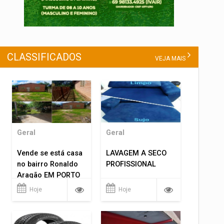
CLASSIFICADOS
VEJA MAIS
Geral
Geral
Vende se está casa
LAVAGEM A SECO
no bairro Ronaldo
PROFISSIONAL
Aragão EM PORTO
VELHO RO.
Hoje
Hoje