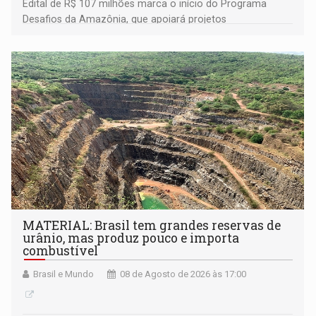
Edital de R$ 107 milhões marca o início do Programa
Desafios da Amazônia, que apoiará projetos
desenvolvidos por redes de pesquisa e inovação. A
submissão de pré-propostas poderá ser feita até 1º de
setembro
MATERIAL: Brasil tem grandes reservas de
urânio, mas produz pouco e importa
combustível
Brasil e Mundo
08 de Agosto de 2026 às 17:00