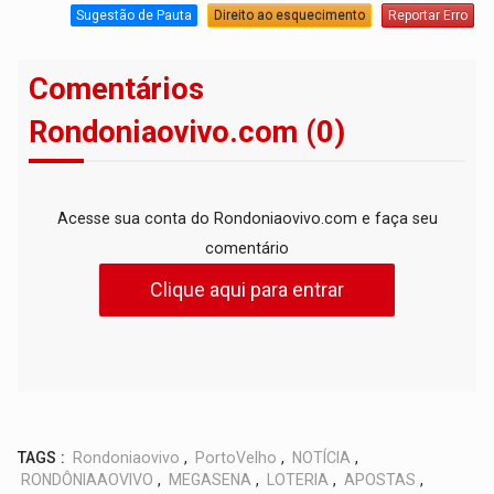
Sugestão de Pauta
Direito ao esquecimento
Reportar Erro
Comentários
Rondoniaovivo.com (0)
Acesse sua conta do Rondoniaovivo.com e faça seu
comentário
Clique aqui para entrar
TAGS :
Rondoniaovivo
,
PortoVelho
,
NOTÍCIA
,
RONDÔNIAAOVIVO
,
MEGASENA
,
LOTERIA
,
APOSTAS
,