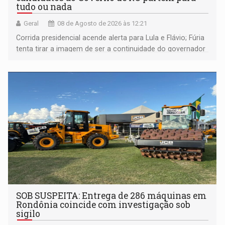
tudo ou nada
Geral
08 de Agosto de 2026 às 12:21
Corrida presidencial acende alerta para Lula e Flávio; Fúria
tenta tirar a imagem de ser a continuidade do governador
Marcos Rocha; ex-prefeito Hildon Chaves parece ainda
não ter entrado no modo eleição; ABAV faz evento em
Porto Velho
SOB SUSPEITA: Entrega de 286 máquinas em
Rondônia coincide com investigação sob
sigilo