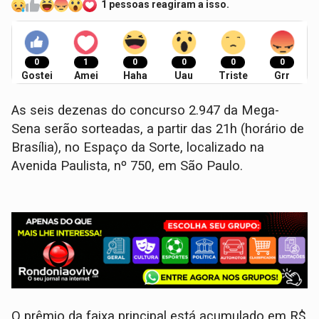
1 pessoas reagiram a isso.
0
1
0
0
0
0
Gostei
Amei
Haha
Uau
Triste
Grr
As seis dezenas do concurso 2.947 da Mega-
Sena serão sorteadas, a partir das 21h (horário de
Brasília), no Espaço da Sorte, localizado na
Avenida Paulista, nº 750, em São Paulo.
O prêmio da faixa principal está acumulado em R$