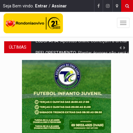
Seja Bem vindo.
Entrar
/
Assinar
ÚLTIMAS
REFLORESTAMENTO:
Plantar árvores não será mais suficiente para comprov
OVNIS NA LUA:
Cientistas alertam para possível base secreta no satélite n
ACABOU COM PEUGEOT:
Incêndio destrói carro que era rebocado para oficina no
VÍDEO:
Ladrão é filmado furtando moto na frente do bar 
BOLSAS DE PESQUISA:
Iniciativa Amazônia+10 lança chamada para fortalecer cadeia
MATERIAL:
Brasil tem grandes reservas de urânio, mas produz pouco e impo
VÍDEO:
Serpente capturada na fábrica da Coca-Cola é devolvid
HOMENAGEM:
Cientistas cassados pelo AI-5 se tornam pesquisadores emér