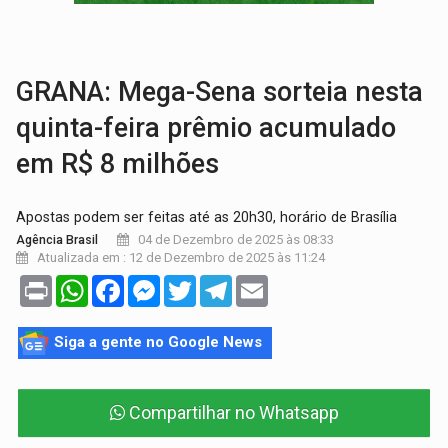
VÍDEO:
Perseguição é registrada no shopping após colombiana furtar ce
LUDOPATIA:
Apostas online começam a afetar produtividade e rotina
GRANA: Mega-Sena sorteia nesta
quinta-feira prêmio acumulado
em R$ 8 milhões
Apostas podem ser feitas até as 20h30, horário de Brasília
04 de Dezembro de 2025 às 08:33
Agência Brasil
Atualizada em : 12 de Dezembro de 2025 às 11:24
Print
WhatsApp
Facebook
Messenger
Twitter
Telegram
Email
Siga a gente no Google News
Compartilhar no Whatsapp