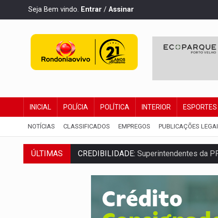
Seja Bem vindo.
Entrar
/
Assinar
INICIAL
POLÍCIA
POLÍTICA
INTERIOR
ESPORTES
NOTÍCIAS
CLASSIFICADOS
EMPREGOS
PUBLICAÇÕES LEGA
ÚLTIMAS
ALIANÇA PODEROSA:
Chapa vitaminada 
SÃO PAULO:
PM abre concurso público c
CINEAMAZÔNIA:
Filmes rondonienses pr
Publicação Legal:
AVISO DE LICITAÇÃO: