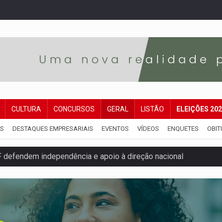
CULTURA
CONCURSOS
GERAL
LISTÃO
ELEIÇÕES 20
IS
DESTAQUES EMPRESARIAIS
EVENTOS
VÍDEOS
ENQUETES
OBIT
pode alcançar larga e boa vantagem para deputados
om 2.000 vagas para aluno-soldado
ovocam debate sobre temas urgentes entre estudantes
 PREGÃO ELETRÔNICO Nº 90136/2026/SUPEL/RO