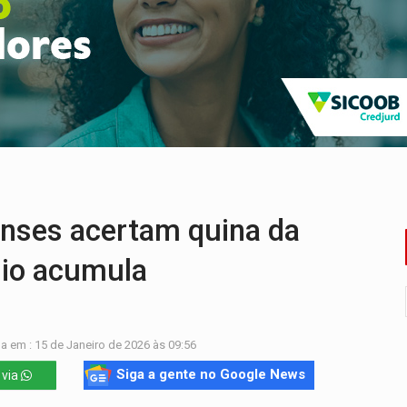
nção artística pelos direitos das mulheres
a acesso a bairros às margens do rio Madeira em PVH
utado federal do PL declara patrimônio de R$ 29,4 mi
 PREGÃO ELETRÔNICO N.° 90595/2025/SUPEL/RO
o de Rondônia expõem meta negativa e passivos ocultos
 defendem independência e apoio à direção nacional
nses acertam quina da
io acumula
a em : 15 de Janeiro de 2026 às 09:56
Siga a gente no Google News
 via