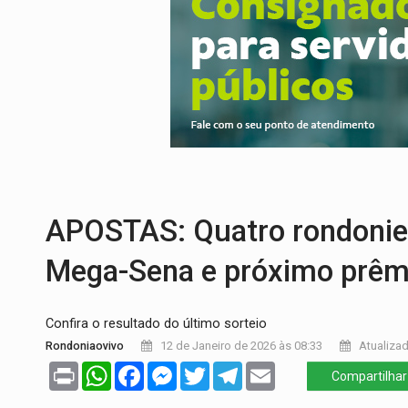
RUA DAS PENHAS:
MPRO promove interve
PEDIDO DE PROVIDÊNCIA:
Erosão ameaç
ELEIÇÕES 2026:
Policial candidato a dep
Publicação Legal:
AVISO DE LICITAÇÃO:
DÉFICIT DE MANDATO:
Contas do govern
CREDIBILIDADE:
Superintendentes da PF
APOSTAS: Quatro rondonie
Mega-Sena e próximo prêm
Confira o resultado do último sorteio
Rondoniaovivo
12 de Janeiro de 2026 às 08:33
Atualizad
Print
WhatsApp
Facebook
Messenger
Twitter
Telegram
Email
Compartilhar