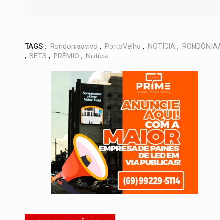
TAGS :
Rondoniaovivo
,
PortoVelho
,
NOTÍCIA
,
RONDÔNIA
,
BETS
,
PRÊMIO
,
Notícia