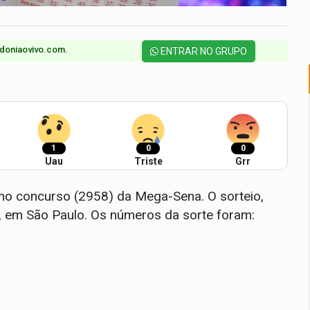
doniaovivo.com.​
ENTRAR NO GRUPO
1
0
0
Uau
Triste
Grr
mo concurso (2958) da Mega-Sena. O sorteio,
), em São Paulo. Os números da sorte foram: