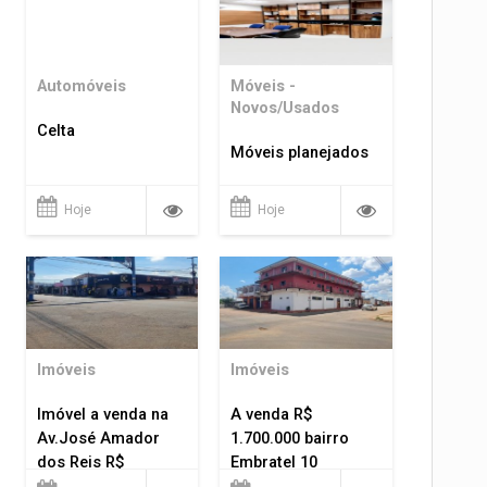
Automóveis
Móveis -
Novos/Usados
Celta
Móveis planejados
Hoje
Hoje
Imóveis
Imóveis
Imóvel a venda na
A venda R$
Av.José Amador
1.700.000 bairro
dos Reis R$
Embratel 10
1.400.000
apartamentos!