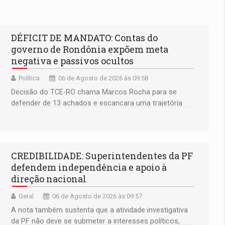
DÉFICIT DE MANDATO: Contas do
governo de Rondônia expõem meta
negativa e passivos ocultos
Política
06 de Agosto de 2026 às 09:58
Decisão do TCE-RO chama Marcos Rocha para se
defender de 13 achados e escancara uma trajetória
fiscal que o próximo governador herda já no primeiro
dia de mandato
CREDIBILIDADE: Superintendentes da PF
defendem independência e apoio à
direção nacional
Geral
06 de Agosto de 2026 às 09:57
A nota também sustenta que a atividade investigativa
da PF não deve se submeter a interesses políticos,