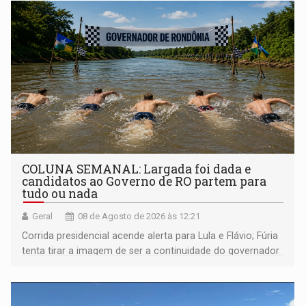
COLUNA SEMANAL: Largada foi dada e
candidatos ao Governo de RO partem para
tudo ou nada
Geral
08 de Agosto de 2026 às 12:21
Corrida presidencial acende alerta para Lula e Flávio; Fúria
tenta tirar a imagem de ser a continuidade do governador
Marcos Rocha; ex-prefeito Hildon Chaves parece ainda
não ter entrado no modo eleição; ABAV faz evento em
Porto Velho