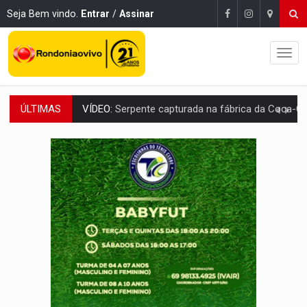
Seja Bem vindo.
Entrar
/
Assinar
ÚLTIMAS
HOMENAGEM:
Cientistas cassados pelo AI-5 se tornam pesquisadores emér
VÍDEO:
Perseguição é registrada no shopping após colombiana furtar ce
LUDOPATIA:
Apostas online começam a afetar produtividade e rotina
REFLORESTAMENTO:
Plantar árvores não será mais suficiente para comprov
OVNIS NA LUA:
Cientistas alertam para possível base secreta no satélite n
ACABOU COM PEUGEOT:
Incêndio destrói carro que era rebocado para oficina no
VÍDEO:
Ladrão é filmado furtando moto na frente do bar 
BOLSAS DE PESQUISA:
Iniciativa Amazônia+10 lança chamada para fortalecer cadeia