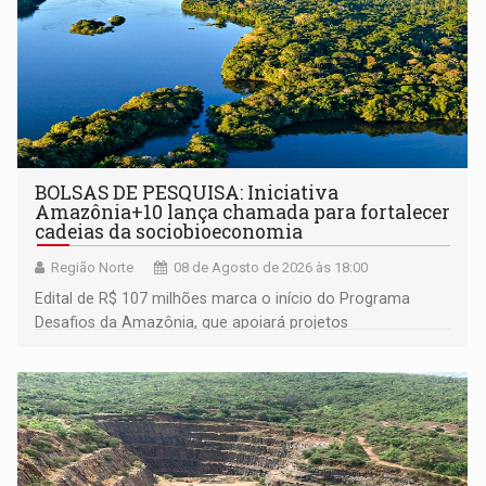
BOLSAS DE PESQUISA: Iniciativa
Amazônia+10 lança chamada para fortalecer
cadeias da sociobioeconomia
Região Norte
08 de Agosto de 2026 às 18:00
Edital de R$ 107 milhões marca o início do Programa
Desafios da Amazônia, que apoiará projetos
desenvolvidos por redes de pesquisa e inovação. A
submissão de pré-propostas poderá ser feita até 1º de
setembro