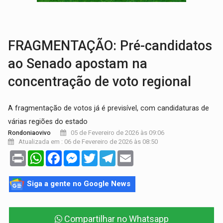
MATERIAL:
Brasil tem grandes reservas de urânio, mas produz pouco e impo
VÍDEO:
Serpente capturada na fábrica da Coca-Cola é devolvid
FRAGMENTAÇÃO: Pré-candidatos
ao Senado apostam na
concentração de voto regional
A fragmentação de votos já é previsível, com candidaturas de
várias regiões do estado
05 de Fevereiro de 2026 às 09:06
Rondoniaovivo
Atualizada em : 06 de Fevereiro de 2026 às 08:50
Print
WhatsApp
Facebook
Messenger
Twitter
Telegram
Email
Siga a gente no Google News
Compartilhar no Whatsapp