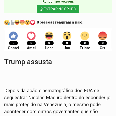
Rondoniaovivo.com.​
ENTRAR NO GRUPO
0 pessoas reagiram a isso.
0
0
0
0
0
0
Gostei
Amei
Haha
Uau
Triste
Grr
Trump assusta
Depois da ação cinematográfica dos EUA de
sequestrar Nicolás Maduro dentro do esconderijo
mais protegido na Venezuela, o mesmo pode
acontecer com outros governantes que não