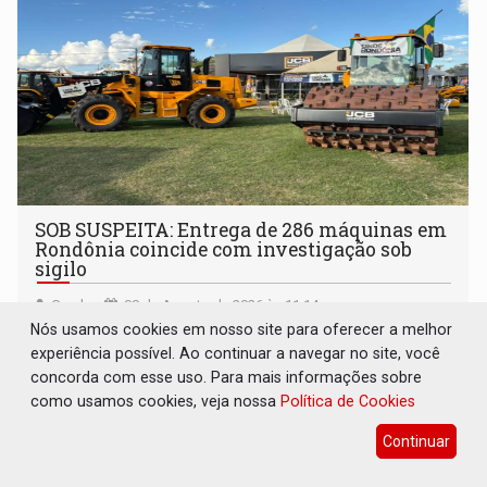
SOB SUSPEITA: Entrega de 286 máquinas em
Rondônia coincide com investigação sob
sigilo
Geral
08 de Agosto de 2026 às 11:14
Nós usamos cookies em nosso site para oferecer a melhor
Maquinário foi comprado com emendas parlamentares e
experiência possível. Ao continuar a navegar no site, você
foram entregues na Rondônia Rural Show
concorda com esse uso. Para mais informações sobre
como usamos cookies, veja nossa
Política de Cookies
Continuar