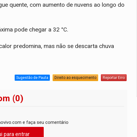
gue quente, com aumento de nuvens ao longo do
áxima pode chegar a 32 °C.
calor predomina, mas não se descarta chuva
Sugestão de Pauta
Direito ao esquecimento
Reportar Erro
om (0)
ovivo.com e faça seu comentário
i para entrar