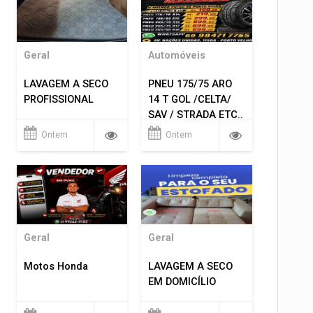
Geral
Automóveis
LAVAGEM A SECO
PNEU 175/75 ARO
PROFISSIONAL
14 T GOL /CELTA/
SAV / STRADA ETC..
R$ 219,99
Ontem
Ontem
MONTAGEM GRATIS
Geral
Geral
Motos Honda
LAVAGEM A SECO
EM DOMICÍLIO