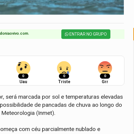
doniaovivo.com.​
ENTRAR NO GRUPO
0
0
0
Uau
Triste
Grr
dor, será marcada por sol e temperaturas elevadas
possibilidade de pancadas de chuva ao longo do
 Meteorologia (Inmet).
a começa com céu parcialmente nublado e