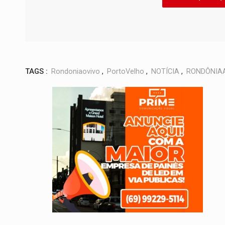
TAGS :
Rondoniaovivo
,
PortoVelho
,
NOTÍCIA
,
RONDÔNIA