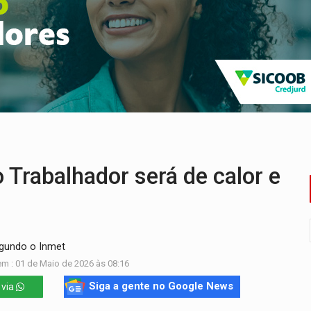
sença de plástico ou petróleo em ovos
tacam casal de idosos na zona Leste
endem cerca de 1kg de ouro em Rondônia
scolhe Alfredo Gaspar como vice, alvo de denúncia por estupro
ante briga entre vizinhos
Trabalhador será de calor e
egundo o Inmet
m : 01 de Maio de 2026 às 08:16
Siga a gente no Google News
 via