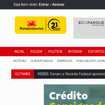
Seja Bem vindo.
Entrar
/
Assinar
INICIAL
POLÍCIA
POLÍTICA
INTERIOR
ESPORTES
NOTÍCIAS
CLASSIFICADOS
EMPREGOS
PUBLICAÇÕES LEGA
VÍDEO:
Denarc e Receita Federal apreen
ÚLTIMAS
OPERAÇÃO DA PC:
Membros do CV são p
ENTRADA GRATUITA:
Espetáculo As Mari
VÍDEO:
Três são presos após furto de mo
CELEBRAÇÃO:
Cerejeiras completa 43 a