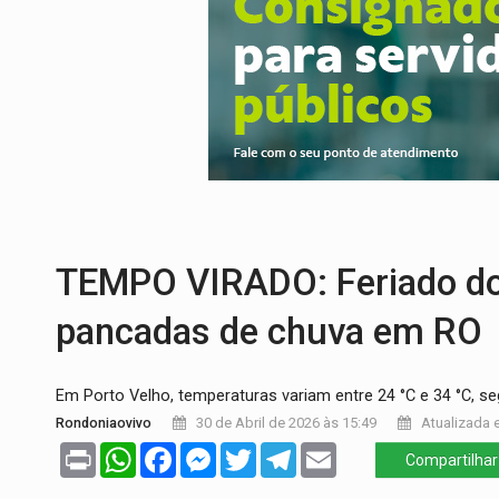
SAÚDE:
Anvisa desmente boato sobre pre
VÍDEO:
Pitbulls fogem de residência e a
AÇÃO CONJUNTA:
Forças policiais apre
PF ESTÁ APURANDO:
Flávio Bolsonaro e
GRAVE:
Homem é esfaqueado no peito dur
TEMPO VIRADO: Feriado do 
pancadas de chuva em RO
Em Porto Velho, temperaturas variam entre 24 °C e 34 °C, s
Rondoniaovivo
30 de Abril de 2026 às 15:49
Atualizada e
Print
WhatsApp
Facebook
Messenger
Twitter
Telegram
Email
Compartilhar