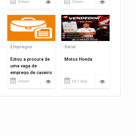
Ontem
Ontem
Empregos
Geral
Estou a procura de
Motos Honda
uma vaga de
emprego de caseiro
em porto velho
Ontem
há 2 dias
rondônia