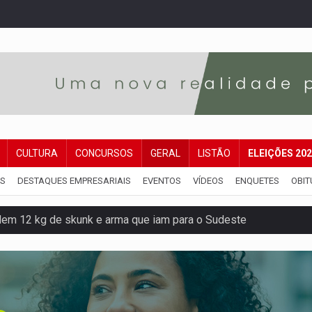
CULTURA
CONCURSOS
GERAL
LISTÃO
ELEIÇÕES 20
IS
DESTAQUES EMPRESARIAIS
EVENTOS
VÍDEOS
ENQUETES
OBIT
dem 12 kg de skunk e arma que iam para o Sudeste
resos com armas e drogas após crime de tortur@
as Somos Nós será apresentado na capital
tocicleta em frente de academia
nos de emancipação com programação esportiva