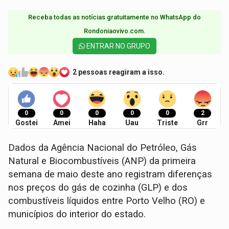
Receba todas as notícias gratuitamente no WhatsApp do
Rondoniaovivo.com.​
ENTRAR NO GRUPO
2 pessoas reagiram a isso.
0
0
0
0
0
2
Gostei
Amei
Haha
Uau
Triste
Grr
Dados da Agência Nacional do Petróleo, Gás
Natural e Biocombustíveis (ANP) da primeira
semana de maio deste ano registram diferenças
nos preços do gás de cozinha (GLP) e dos
combustíveis líquidos entre Porto Velho (RO) e
municípios do interior do estado.