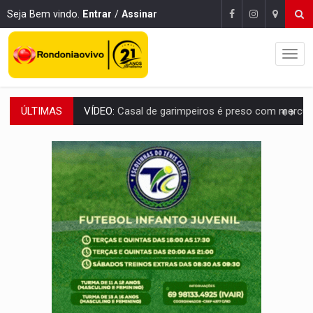
Seja Bem vindo.
Entrar
/
Assinar
ÚLTIMAS
EDUCAÇÃO BÁSICA:
Ideb avança nos anos iniciais do ensino fundame
CONTA DIFÍCIL:
Com as novidades na corrida ao Senado as contas ficara
CH4C1NA:
Disputa entre PCC e CV deixa dez mortos em cinco di
IMUNIZAÇÃO:
Prefeitura inicia campanha de multivacinação para crianças 
QUIRINUS:
Draco faz operação para prender faccionados que atacaram proved
TRAFICANTE PRESO:
Operação Brasil Contra o Crime apreende quase meia to
SUPER EL NIÑO:
Trabalho inédito vai garantir água potável para comunidades
FAMÍLIA MORREU:
Identificadas as cinco vítimas de acidente na BR-364, entr