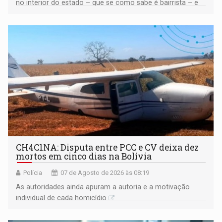
no interior do estado – que se como sabe é bairrista – e
vir para a capital beliscando alguma coisa para se
garantir
CH4C1NA: Disputa entre PCC e CV deixa dez
mortos em cinco dias na Bolívia
Polícia
07 de Agosto de 2026 às 08:19
As autoridades ainda apuram a autoria e a motivação
individual de cada homicídio