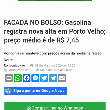
ELEIÇÕES 2026:
Candidata a deputada federal em Rondônia declara draga de g
VÍDEO:
Casal de garimpeiros é preso com mercúrio em estepe,
FACADA NO BOLSO: Gasolina
registra nova alta em Porto Velho;
preço médio é de R$ 7,45
Rondônia se manteve com preços acima da média na região
Norte
08 de Maio de 2026 às 15:56
Rondoniaovivo
Atualizada em : 09 de Maio de 2026 às 08:42
Print
WhatsApp
Facebook
Messenger
Twitter
Telegram
Email
Siga a gente no Google News
Compartilhar no Whatsapp