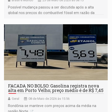
Brasil e Mundo
23 de Maio de 2026 às 08:15
Possível mudança passou a ser discutida após a alta
global nos preços do combustível fóssil em razão da
guerra no Oriente Médio
FACADA NO BOLSO: Gasolina registra nova
alta em Porto Velho; preço médio é de R$ 7,45
Geral
08 de Maio de 2026 às 15:56
Rondônia se manteve com preços acima da média na
região Norte