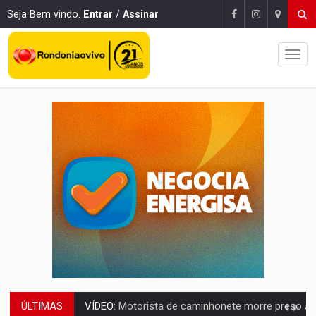
Seja Bem vindo.
Entrar
/
Assinar
ÚLTIMAS
LAZER:
Seis lugares gratuitos para aproveitar o fim de semana e