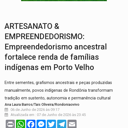
LEVANTAMENTO:
Brasil tem uma história marcada por guerras, revoltas e con
LAMENTÁVEL:
Mulher é encontrada morta dentro de residência e
ARTESANATO &
EMPREENDEDORISMO:
Empreendedorismo ancestral
fortalece renda de famílias
indígenas em Porto Velho
Entre sementes, grafismos ancestrais e peças produzidas
manualmente, povos indígenas de Rondônia transformam
tradição em sustento, autonomia e permanência cultural
Ana Laura Barros/Tais Oliveira/Rondoniaovivo
06 de Junho de 2026 às 09:17
Atualizada em : 07 de Junho de 2026 às 23:45
Print
WhatsApp
Facebook
Messenger
Twitter
Telegram
Email