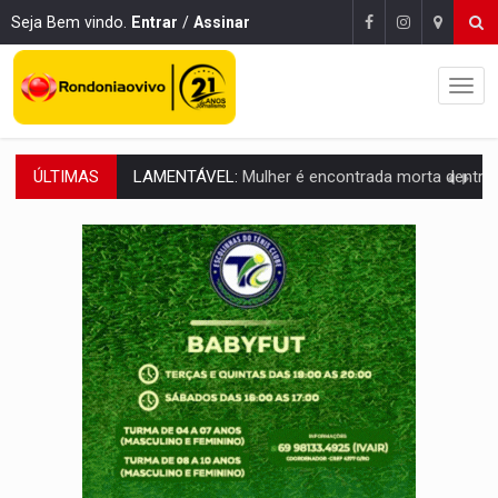
Seja Bem vindo.
Entrar
/
Assinar
ÚLTIMAS
'XANDY DO MOTOCROSS':
Pai morre em acidente na BR-364 duas semanas após condena
PESO DO VOTO:
Cinco maiores colégios eleitorais concentram 53,7% dos v
COLUNA SEMANAL:
Largada foi dada e candidatos ao Governo de RO partem 
SOB SUSPEITA:
Entrega de 286 máquinas em Rondônia coincide com investig
MATERIAL:
Brasil tem grandes reservas de urânio, mas produz pouco e impo
VÍDEO:
Serpente capturada na fábrica da Coca-Cola é devolvid
HOMENAGEM:
Cientistas cassados pelo AI-5 se tornam pesquisadores emér
VÍDEO:
Líder religioso é preso por abusar de fiéis sob pretexto de 'pro