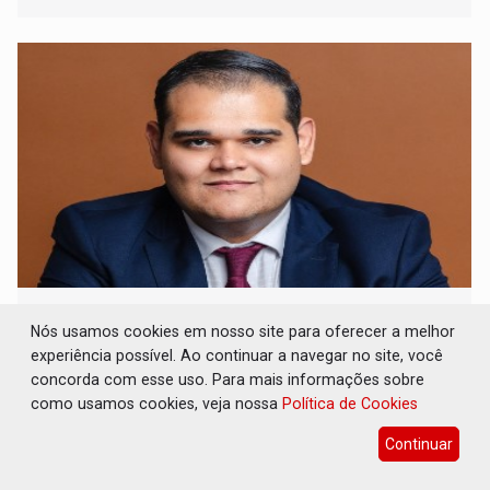
ARTIGO: Reter até 50% no distrato
imobiliário é legal, mas não pode ser
Nós usamos cookies em nosso site para oferecer a melhor
automático
experiência possível. Ao continuar a navegar no site, você
concorda com esse uso. Para mais informações sobre
Geral
08 de Agosto de 2026 às 10:39
como usamos cookies, veja nossa
Política de Cookies
A compra de um imóvel na planta costuma envolver anos
de planejamento
Continuar