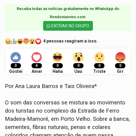
Receba todas as notícias gratuitamente no WhatsApp do
Rondoniaovivo.com.​
ENTRAR NO GRUPO
4 pessoas reagiram a isso.
0
4
0
0
0
0
Gostei
Amei
Haha
Uau
Triste
Grr
Por Ana Laura Barros e Tais Oliveira*
O som das conversas se mistura ao movimento
dos turistas no complexo da Estrada de Ferro
Madeira-Mamoré, em Porto Velho. Sobre a banca,
sementes, fibras naturais, penas e colares
coloridos chamam atenção de quem passa.