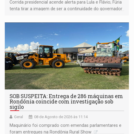
Corrida presidencial acende alerta para Lula e Flávio; Fúria
tenta tirar a imagem de ser a continuidade do governador
Marcos Rocha; ex-prefeito Hildon Chaves parece ainda
não ter entrado no modo eleição; ABAV faz evento em
Porto Velho
SOB SUSPEITA: Entrega de 286 máquinas em
Rondônia coincide com investigação sob
sigilo
Geral
08 de Agosto de 2026 às 11:14
Maquinário foi comprado com emendas parlamentares e
foram entregues na Rondônia Rural Show