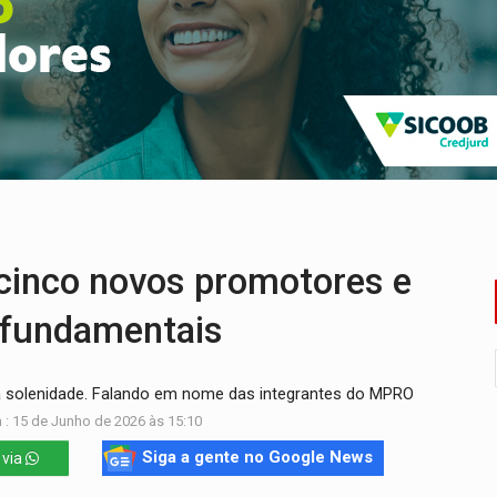
rro de digitação' em declaração de patrimônio de R$ 29 mi
 pelo adicional de incentivo com efeitos retroativos
regão Eletrônico Nº 12/2026 - UASG 200095
onelada de drogas em fundo falso de caminhão
eados na promoção de dia dos Pais
bate a drones durante exercício antiaéreo
inco novos promotores e
s fundamentais
a solenidade. Falando em nome das integrantes do MPRO
 : 15 de Junho de 2026 às 15:10
Siga a gente no Google News
 via