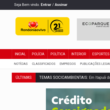
Seja Bem vindo.
Entrar
/
Assinar
INICIAL
POLÍCIA
POLÍTICA
INTERIOR
ESPORTES
NOTÍCIAS
CLASSIFICADOS
EMPREGOS
PUBLICAÇÕES LEGA
ÚLTIMAS
TEMAS SOCIOAMBIENTAIS:
Em Itapuã d
PREVISÃO:
Interior de Rondônia terá sáb
INFRAESTRUTURA:
Após quase 30 anos d
A ILHA:
Coreografia de Rondônia estreia 