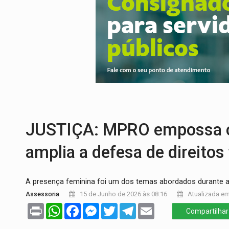
ELEIÇÕES 2026:
Sgt. Mouza esclarece 'e
JUDICIÁRIO:
Sinjur parabeniza servidores
Publicação Legal:
AVISO DE LICITAÇÃO: P
BR-364:
Polícia apreende mais de uma t
EMOCIONE:
PRESENTES: Confira os sort
DEFESA:
Exército testa inovações no com
JUSTIÇA: MPRO empossa c
amplia a defesa de direito
A presença feminina foi um dos temas abordados durante 
Assessoria
15 de Junho de 2026 às 08:16
Atualizada em
Print
WhatsApp
Facebook
Messenger
Twitter
Telegram
Email
Compartilhar