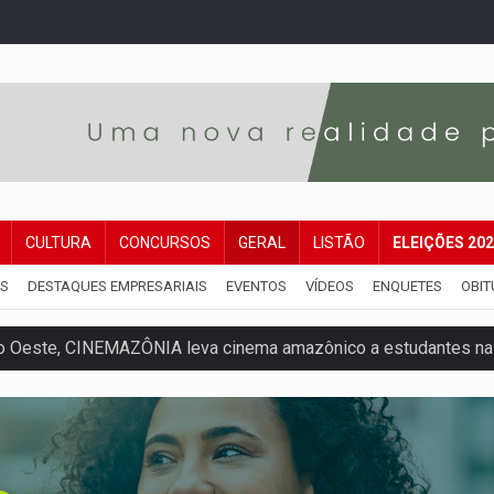
CULTURA
CONCURSOS
GERAL
LISTÃO
ELEIÇÕES 20
IS
DESTAQUES EMPRESARIAIS
EVENTOS
VÍDEOS
ENQUETES
OBIT
o Oeste, CINEMAZÔNIA leva cinema amazônico a estudantes na
ado (8) de calor intenso e tempo firme
e espera, asfalto chega ao bairro Nova Esperança
na programação do Festival de Dança de Joinville