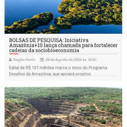
BOLSAS DE PESQUISA: Iniciativa
Amazônia+10 lança chamada para fortalecer
cadeias da sociobioeconomia
Região Norte
08 de Agosto de 2026 às 18:00
Edital de R$ 107 milhões marca o início do Programa
Desafios da Amazônia, que apoiará projetos
desenvolvidos por redes de pesquisa e inovação. A
submissão de pré-propostas poderá ser feita até 1º de
setembro