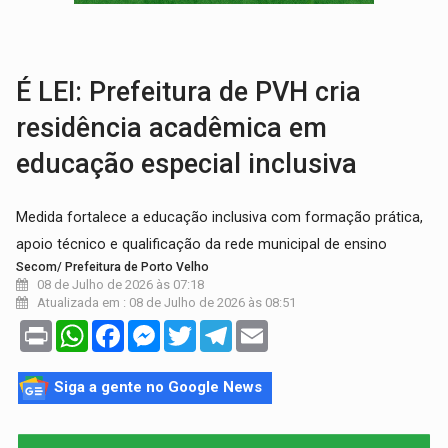
VÍDEO:
Perseguição é registrada no shopping após colombiana furtar ce
LUDOPATIA:
Apostas online começam a afetar produtividade e rotina
É LEI: Prefeitura de PVH cria
residência acadêmica em
educação especial inclusiva
Medida fortalece a educação inclusiva com formação prática,
apoio técnico e qualificação da rede municipal de ensino
Secom/ Prefeitura de Porto Velho
08 de Julho de 2026 às 07:18
Atualizada em : 08 de Julho de 2026 às 08:51
Print
WhatsApp
Facebook
Messenger
Twitter
Telegram
Email
Siga a gente no Google News