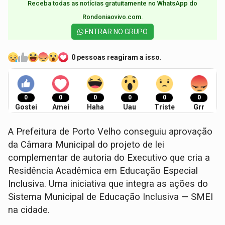
Receba todas as notícias gratuitamente no WhatsApp do
Rondoniaovivo.com.​
ENTRAR NO GRUPO
0 pessoas reagiram a isso.
0
0
0
0
0
0
Gostei
Amei
Haha
Uau
Triste
Grr
A Prefeitura de Porto Velho conseguiu aprovação
da Câmara Municipal do projeto de lei
complementar de autoria do Executivo que cria a
Residência Acadêmica em Educação Especial
Inclusiva. Uma iniciativa que integra as ações do
Sistema Municipal de Educação Inclusiva — SMEI
na cidade.