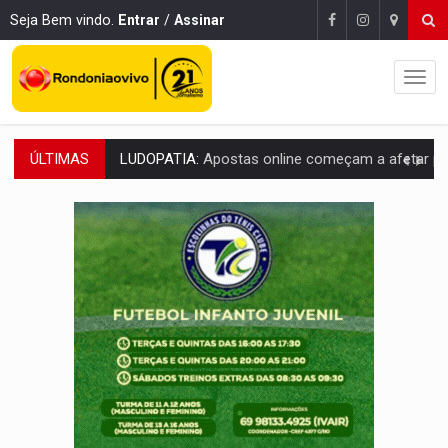
Seja Bem vindo.
Entrar
/
Assinar
ÚLTIMAS
REFLORESTAMENTO:
Plantar árvores não será mais suficiente para comprov
OVNIS NA LUA:
Cientistas alertam para possível base secreta no satélite n
ACABOU COM PEUGEOT:
Incêndio destrói carro que era rebocado para oficina no
VÍDEO:
Ladrão é filmado furtando moto na frente do bar 
BOLSAS DE PESQUISA:
Iniciativa Amazônia+10 lança chamada para fortalecer cadeia
MATERIAL:
Brasil tem grandes reservas de urânio, mas produz pouco e impo
VÍDEO:
Serpente capturada na fábrica da Coca-Cola é devolvid
HOMENAGEM:
Cientistas cassados pelo AI-5 se tornam pesquisadores emér