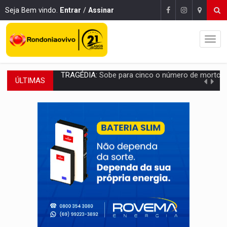
Seja Bem vindo.
Entrar
/
Assinar
ÚLTIMAS
TRANSPORTE DE ARROZ:
MPF assegura cumprimento da legislação sobre transporte d
DEEPFAKE:
Sancionada lei contra violência sexual infantil na inte
COLEGIADO:
Brasil e Rússia discutem energia nuclear, defesa e ciênc
URGENTE:
Colisão entre caminhão e carro deixa quatro mortos e um em est
ENCONTRO:
Amazônia Negra ganha projeção nacional com participação de M
PREVISÃO:
Porto Velho tem chances de chuvas isoladas nesta se
SINDICATOS UNIDOS:
Assembleia Geral delibera greve da educação municip
PROCESSO SELETIVO:
Rondoniaovivo abre oficina de Comunicação com oportunidade