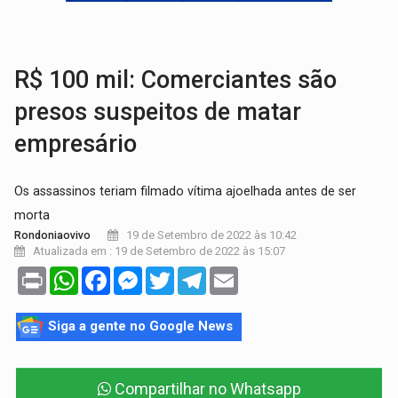
BRASIL CONTRA O CRIME:
Acusado de guardar armas de facção é preso com rev
TRAGÉDIA:
Sobe para cinco o número de mortos em colisão entre carreta e Fia
R$ 100 mil: Comerciantes são
presos suspeitos de matar
empresário
Os assassinos teriam filmado vítima ajoelhada antes de ser
morta
19 de Setembro de 2022 às 10:42
Rondoniaovivo
Atualizada em : 19 de Setembro de 2022 às 15:07
Print
WhatsApp
Facebook
Messenger
Twitter
Telegram
Email
Siga a gente no Google News
Compartilhar no Whatsapp