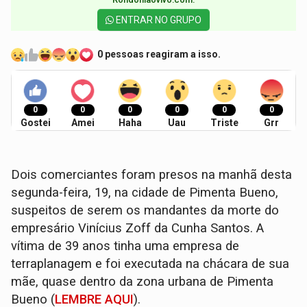
ENTRAR NO GRUPO
0 pessoas reagiram a isso.
0
0
0
0
0
0
Gostei
Amei
Haha
Uau
Triste
Grr
Dois comerciantes foram presos na manhã desta
segunda-feira, 19, na cidade de Pimenta Bueno,
suspeitos de serem os mandantes da morte do
empresário Vinícius Zoff da Cunha Santos. A
vítima de 39 anos tinha uma empresa de
terraplanagem e foi executada na chácara de sua
mãe, quase dentro da zona urbana de Pimenta
Bueno (
LEMBRE AQUI
).