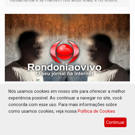
médio
VULGO 'UNIÃO': Chefe de facção criminosa é
Nós usamos cookies em nosso site para oferecer a melhor
preso durante operação policial
experiência possível. Ao continuar a navegar no site, você
Polícia
06 de Agosto de 2026 às 14:11
concorda com esse uso. Para mais informações sobre
como usamos cookies, veja nossa
Política de Cookies
Acusado ainda tentou fugir para um matagal
Continuar