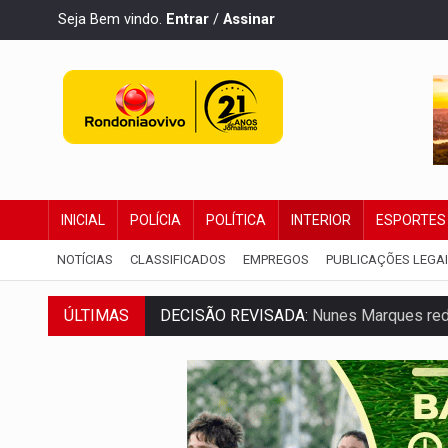
Seja Bem vindo.
Entrar
/
Assinar
INICIAL
POLÍCIA
POLÍTICA
INTERIOR
ESPORTES
NOTÍCIAS
CLASSIFICADOS
EMPREGOS
PUBLICAÇÕES LEGA
DECISÃO REVISADA:
Nunes Marques reduz
ÚLTIMAS
CONEXÃO RONDONIAOVIVO:
Museólogo 
ELEIÇÕES 2026:
Patrimônio de candidata 
VÍDEO:
Quadrilha é flagrada com cerca d
BAIRRO TEIXEIRÃO:
MPF cobra regulariz