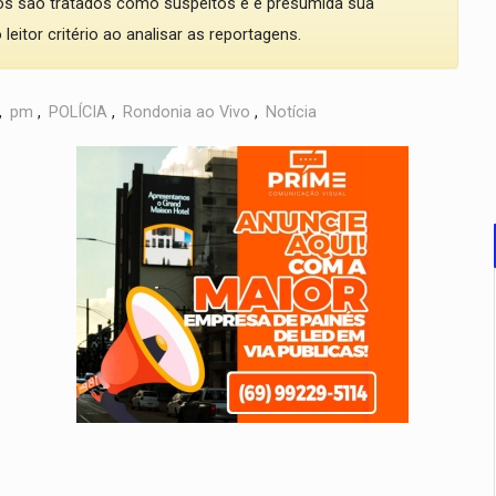
dos são tratados como suspeitos e é presumida sua
eitor critério ao analisar as reportagens.
,
pm
,
POLÍCIA
,
Rondonia ao Vivo
,
Notícia