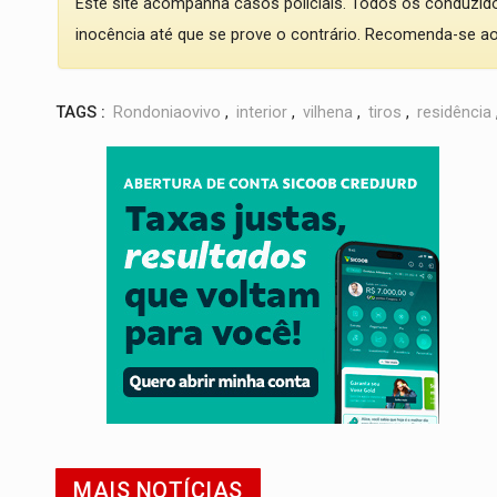
Este site acompanha casos policiais. Todos os conduzi
inocência até que se prove o contrário. Recomenda-se ao l
TAGS :
Rondoniaovivo
,
interior
,
vilhena
,
tiros
,
residência
MAIS NOTÍCIAS