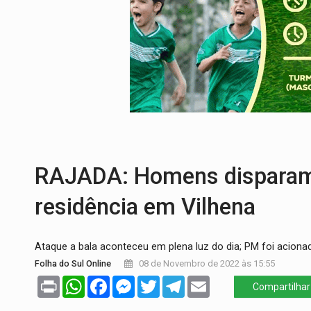
SUCESSO NA ABERTURA:
2ª Feira Rondô
REESTRUTURAÇÃO:
Secretário da Seinfr
SAÚDE INDÍGENA:
Pirahã terão consulta
ECONOMIA:
Dia dos pais deve movimentar
ELEIÇÕES 2026:
Ulisses Guimarães e as 
RAJADA: Homens disparam v
residência em Vilhena
Ataque a bala aconteceu em plena luz do dia; PM foi aciona
Folha do Sul Online
08 de Novembro de 2022 às 15:55
Print
WhatsApp
Facebook
Messenger
Twitter
Telegram
Email
Compartilhar