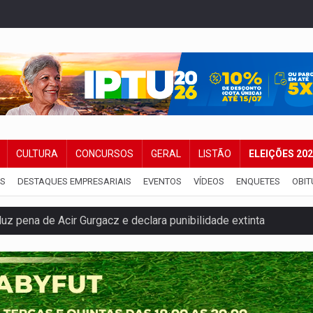
CULTURA
CONCURSOS
GERAL
LISTÃO
ELEIÇÕES 20
IS
DESTAQUES EMPRESARIAIS
EVENTOS
VÍDEOS
ENQUETES
OBIT
 pena de Acir Gurgacz e declara punibilidade extinta
Antônio Ocampo lança livro sobre a Madeira-Mamoré
a deputada federal do PL salta R$ 1 mil para R$ 155 mil
e 200 porções de drogas
ação fundiária da comunidade Nova Colina