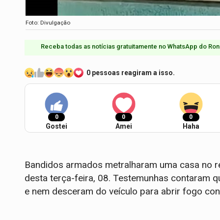
Foto: Divulgação
Receba todas as notícias gratuitamente no WhatsApp do Ron
0 pessoas reagiram a isso.
0
0
0
Gostei
Amei
Haha
Bandidos armados metralharam uma casa no re
desta terça-feira, 08. Testemunhas contaram 
e nem desceram do veículo para abrir fogo cont