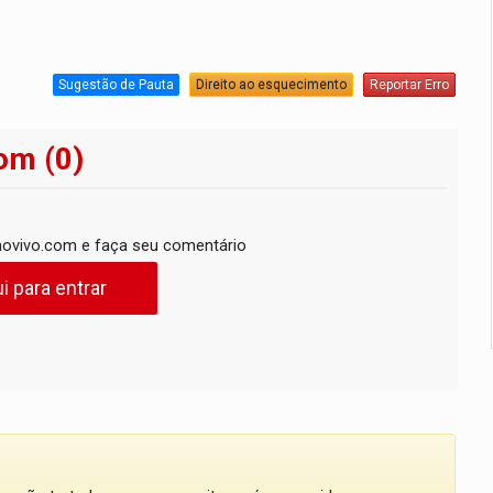
Sugestão de Pauta
Direito ao esquecimento
Reportar Erro
om (0)
ovivo.com e faça seu comentário
i para entrar