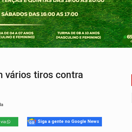
nia Empreendedora segue no Espaço Alternativo com entrada gra
a de Porto Velho pede exoneração do cargo
s e exames especializados durante expedição do SUS
 R$ 8,5 bilhões e RO projeta alta de 8,8%
nuvens no céu de Rondônia – Por Daniel Pereira
ários tiros contra
da
Siga a gente no Google News
 via