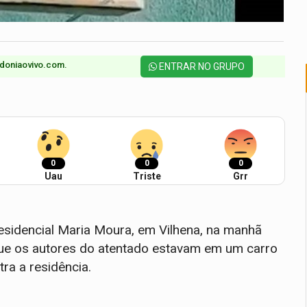
doniaovivo.com.​
ENTRAR NO GRUPO
0
0
0
Uau
Triste
Grr
sidencial Maria Moura, em Vilhena, na manhã
que os autores do atentado estavam em um carro
ra a residência.