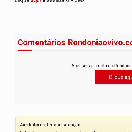
clique
aqui
e assista o vídeo
Comentários Rondoniaovivo.c
Acesse sua conta do Rondonia
Clique aqu
Aos leitores, ler com atenção